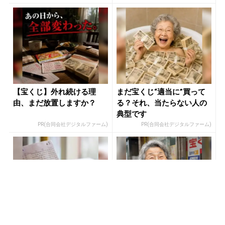
【宝くじ】外れ続ける理
まだ宝くじ“適当に”買って
由、まだ放置しますか？
る？それ、当たらない人の
典型です
PR(合同会社デジタルファーム)
PR(合同会社デジタルファーム)
玄関に〇〇置いてる人は金
【宝くじの裏技】当たる側