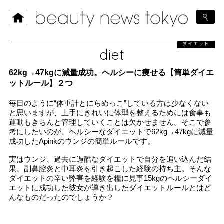
ダイエット
diet
62kg→47kgに減量成功。ヘルシーに痩せる【簡単ダイエ
ットルール】２つ
毎日のように“体重計とにらめっこ”している方は少なくない
と思いますが、上手にきれいに体型を整えるためには食事も
運動もきちんと管理していくことは欠かせません。そこで参
考にしたいのが、ヘルシーなダイエットで62kg→47kgに減量
成功したApinkのウンジの簡単ルールです。
実はウンジ、過去に過酷なダイエットで自分を追い込んだ結
果、副鼻腔炎と中耳炎を引き起こした経験の持ち主。そんな
ダイエットの辛い弊害を経験を糧に見事15kgのヘルシーダイ
エットに成功した彼女が導き出したダイエットルールとはど
んなものだったのでしょうか？