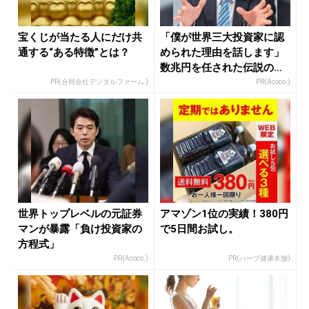
宝くじが当たる人にだけ共
「僕が世界三大投資家に認
通する“ある特徴”とは？
められた理由を話します」
数兆円を任された伝説の投
資家
PR(合同会社デジタルファーム )
PR(Acoco.)
世界トップレベルの元証券
アマゾン1位の実績！380円
マンが暴露「負け投資家の
で5日間お試し。
方程式」
PR(Acoco.)
PR(ハーブ健康本舗)