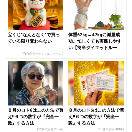
宝くじ“なんとなく”で買っ
体重62kg→47kgに減量成
ている限り変わらない
功。忙しくても実践しやす
い【簡単ダイエットルー
ル】...
PR(合同会社デジタルファーム )
８月のロト6はこの方法で買
８月のロト6はこの方法で買
え!!６つの数字が『完全一
え!!６つの数字が『完全一
致』する方法
致』する方法
PR(株式会社MURA)
PR(株式会社MURA)