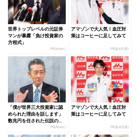
世界トップレベルの元証券
アマゾンで大人気！血圧対
マンが暴露「負け投資家の
策はコーヒーに足してみて
方程式」
PR(Acoco.)
PR(森永乳業)
「僕が世界三大投資家に認
アマゾンで大人気！血圧対
められた理由を話します」
策はコーヒーに足してみて
数兆円を任された伝説の投
資家
PR(Acoco.)
PR(森永乳業)