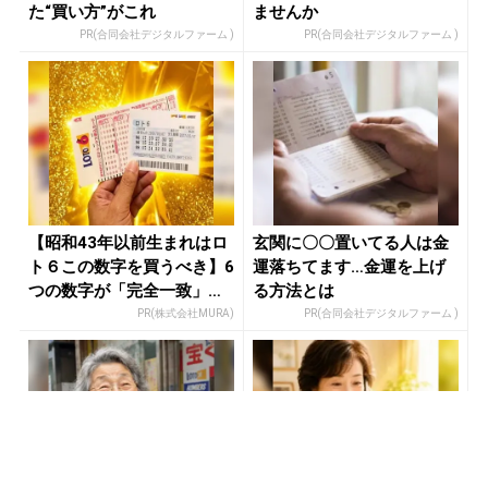
た“買い方”がこれ
ませんか
PR(合同会社デジタルファーム )
PR(合同会社デジタルファーム )
【昭和43年以前生まれはロ
玄関に〇〇置いてる人は金
ト６この数字を買うべき】6
運落ちてます…金運を上げ
つの数字が「完全一致」す
る方法とは
る方...
PR(株式会社MURA)
PR(合同会社デジタルファーム )