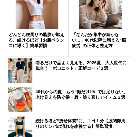
どんどん腰周りの脂肪が燃え
「なんだか集中が続かな
る。続けるほど【お腹ペタン
い…」40代以降に増える“脳
コに導く】簡単習慣
疲労”の正体と整え方
着るだけで品よく見える。2026夏、大人世代に
似合う「ポロニット」正解コーデ３選
40代からの夏、もう“顔だけUV”では足りない。
老け見えを防ぐ髪・唇・塗り直しアイテム３選
続けるほど“痩せ体質”に。１日１分【股関節周
りのリンパの流れを改善する】簡単習慣