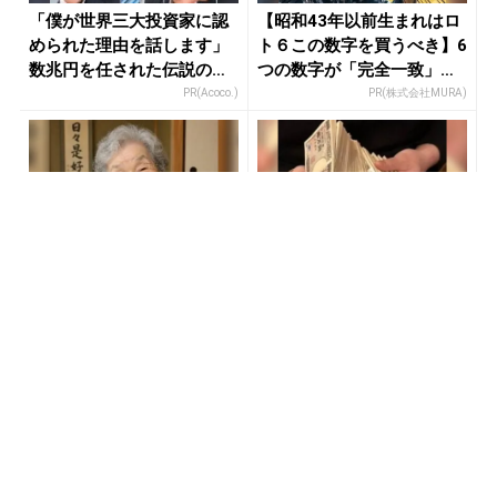
「僕が世界三大投資家に認
【昭和43年以前生まれはロ
められた理由を話します」
ト６この数字を買うべき】6
数兆円を任された伝説の投
つの数字が「完全一致」す
資家
る方...
PR(Acoco.)
PR(株式会社MURA)
宝くじ当たる人は“たまた
「2027年の宝くじ当選者は
ま”じゃない
〇〇です」占い師が暴露
PR(合同会社デジタルファーム)
PR(合同会社デジタルファーム )