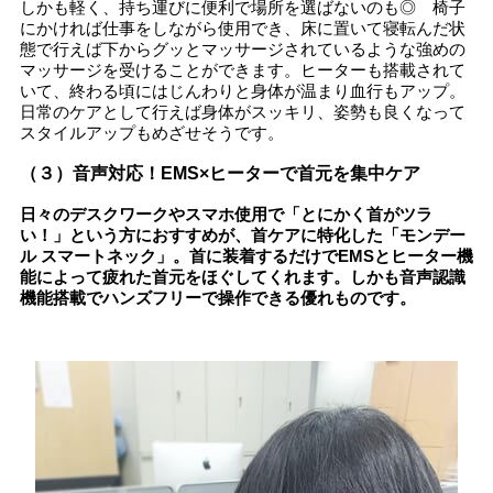
しかも軽く、持ち運びに便利で場所を選ばないのも◎ 椅子
にかければ仕事をしながら使用でき、床に置いて寝転んだ状
態で行えば下からグッとマッサージされているような強めの
マッサージを受けることができます。ヒーターも搭載されて
いて、終わる頃にはじんわりと身体が温まり血行もアップ。
日常のケアとして行えば身体がスッキリ、姿勢も良くなって
スタイルアップもめざせそうです。
（３）音声対応！EMS×ヒーターで首元を集中ケア
日々のデスクワークやスマホ使用で「とにかく首がツラ
い！」という方におすすめが、首ケアに特化した「モンデー
ル スマートネック」。首に装着するだけでEMSとヒーター機
能によって疲れた首元をほぐしてくれます。しかも音声認識
機能搭載でハンズフリーで操作できる優れものです。