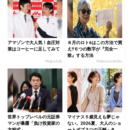
アマゾンで大人気！血圧対
８月のロト6はこの方法で買
策はコーヒーに足してみて
え!!６つの数字が『完全一
致』する方法
PR(森永乳業)
PR(株式会社MURA)
世界トップレベルの元証券
マイナス５歳見えも夢じゃ
マンが暴露「負け投資家の
ない。2026夏、大人のショ
方程式」
ートボブ３つの正解 - き