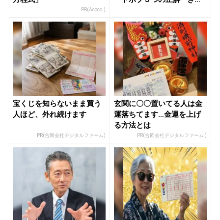
れ...
PR(Acoco.)
宝くじを知らないまま買う
玄関に〇〇置いてる人は金
人ほど、外れ続けます
運落ちてます…金運を上げ
る方法とは
PR(合同会社デジタルファーム)
PR(合同会社デジタルファーム )