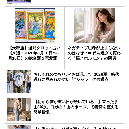
【天秤座】週間タロット占い
ネガティブ思考が止まらない
《来週：2026年8月10日〜8
のはなぜ？40代を過ぎて変わ
月16日》の総合運＆恋愛運
る「脳とホルモン」の関係
おしゃれのつもりが“おば見え”。2026夏、時代
遅れに見られやすい「Tシャツ」の共通点
【朝から体が重い日が続いている…】立ったま
ま30秒。ヨガの「山のポーズ」で姿勢を整える
簡単習慣
【お腹のぽっこり感が気になる…】30秒でOK。