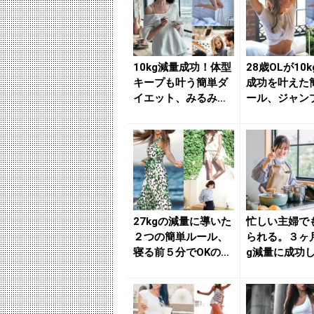
10kg減量成功！体型
28歳OLが10
キープも叶う簡単ダ
成功を叶えた
イエット、みるみる
ール、ジャン
下半身の贅肉が落ち
だけでOKの下
る簡...
引...
27kgの減量に導いた
忙しい主婦で
２つの簡単ルール、
られる。３ヶ
寝る前５分でOKの簡
g減量に成功
単美脚ストレッチな
【簡単ダイエ
ど...
ール】３...