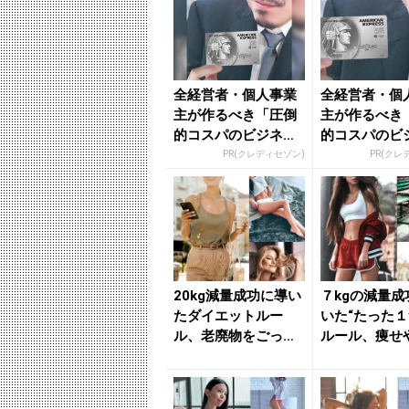
全経営者・個人事業
全経営者・個
主が作るべき「圧倒
主が作るべき
的コスパのビジネス
的コスパのビ
カード」
カード」
PR(クレディセゾン)
PR(クレ
20kg減量成功に導い
７kgの減量成
たダイエットルー
いた“たった１
ル、老廃物をごっそ
ルール、痩せ
り流す簡単“脚痩
体を作る簡単
せ”習慣...
痩...