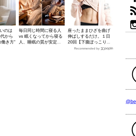
いのは
毎日同じ時間に寝る人
座ったままひざを曲げ
0代から
vs 眠くなってから寝る
伸ばしするだけ。１日
の働き方”
人、睡眠の質が安定...
20回【下腹ぽっこり...
Recommended by
@be