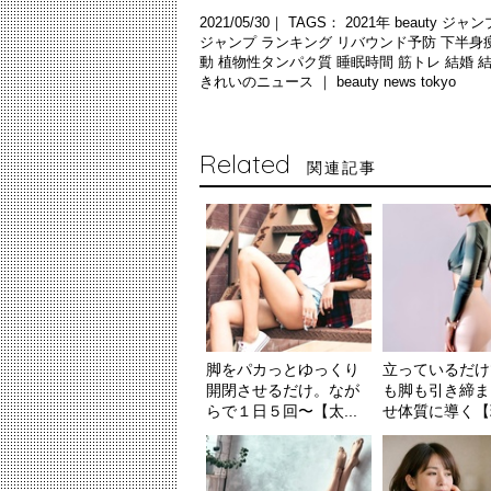
2021/05/30｜ TAGS：
2021年
beauty
ジャン
ジャンプ
ランキング
リバウンド予防
下半身
動
植物性タンパク質
睡眠時間
筋トレ
結婚
きれいのニュース ｜
beauty news tokyo
Related
関連記事
脚をパカっとゆっくり
立っているだけ
開閉させるだけ。なが
も脚も引き締ま
らで１日５回〜【太...
せ体質に導く【理