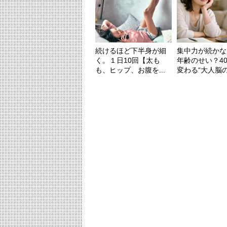
続けるほど下半身が細
集中力が続かな
く。１日10回【太も
年齢のせい？4
も、ヒップ、お腹を...
変わる“大人脳