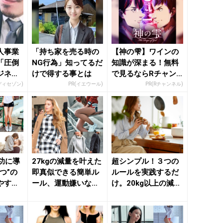
人事業
「持ち家を売る時の
【神の雫】ワインの
「圧倒
NG行為」知ってるだ
知識が深まる！無料
ジネス
けで得する事とは
で見るならRチャン
ネル
ディセゾン)
PR(イエウール)
PR(Rチャンネル)
功に導
27kgの減量を叶えた
超シンプル！３つの
つ”の
即真似できる簡単ル
ルールを実践するだ
やすい
ール、運動嫌いな方
け。20kg以上の減量
“太もも
に最適な簡単“下半身
成功に導いた【ダイ
痩...
エッ...