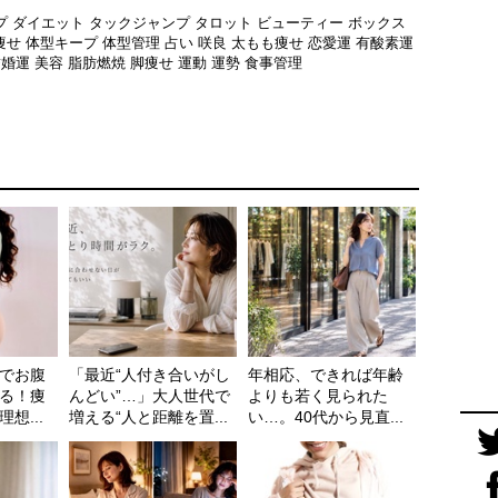
プ
ダイエット
タックジャンプ
タロット
ビューティー
ボックス
痩せ
体型キープ
体型管理
占い
咲良
太もも痩せ
恋愛運
有酸素運
結婚運
美容
脂肪燃焼
脚痩せ
運動
運勢
食事管理
でお腹
「最近“人付き合いがし
年相応、できれば年齢
る！痩
んどい”…」大人世代で
よりも若く見られた
想...
増える“人と距離を置...
い…。40代から見直...