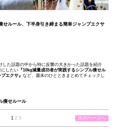
ル痩せルール、下半身引き締まる簡単ジャンプエクサ
）お届けした話題の中から特に反響の大きかった話題を紹介
考にしたい
『10kg減量成功者が実践するシンプル痩せル
ンプエクサ』
など、週末のひとときまとめてチェックし
プル痩せルール
1
2
3
次のページへ