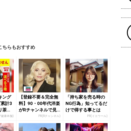
こちらもおすすめ
キング
【登録不要＆完全無
「持ち家を売る時の
累計3
料】90・00年代洋楽
NG行為」知ってるだ
リ茶。
がRチャンネルで見
けで得する事とは
し
放題
ブ健康本舗)
PR(Rチャンネル)
PR(イエウール)