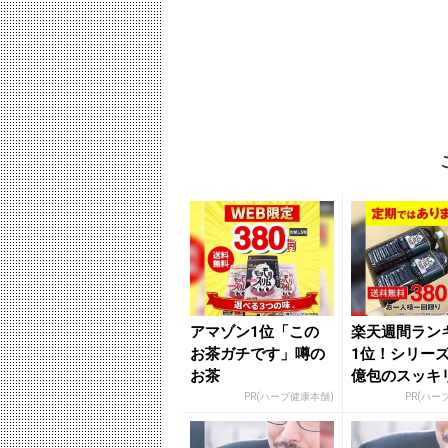
アマゾン1位「この
楽天週間ラン
お茶ガチです」噂の
1位！シリーズ
お茶
億包のスッキ
380円でお試
PR(ハーブ健康本舗)
PR(ハー