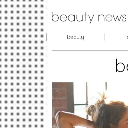
beauty
f
b