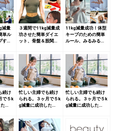
kg減量
３週間で11kg減量成
11kg減量成功！体型
簡単ル
功させた簡単ダイエ
キープのための簡単
プする
ット、骨盤＆股関節
ルール、みるみる下
半身
周りを整える簡単“下
半身の贅肉が落ちる
半...
簡単...
も続け
忙しい主婦でも続け
忙しい主婦でも続け
月で５k
られる。３ヶ月で５k
られる。３ヶ月で５k
した
g減量に成功した
g減量に成功した
ットル
【簡単ダイエットル
【簡単ダイエットル
ール】３...
ール】３...