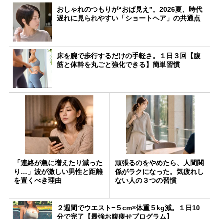
おしゃれのつもりが“おば見え”。2026夏、時代
遅れに見られやすい「ショートヘア」の共通点
床を腕で歩行するだけの手軽さ。１日３回【腹
筋と体幹を丸ごと強化できる】簡単習慣
「連絡が急に増えたり減った
頑張るのをやめたら、人間関
り…」波が激しい男性と距離
係がラクになった。気疲れし
を置くべき理由
ない人の３つの習慣
２週間でウエスト−５cm×体重５kg減。１日10
分で完了【最強お腹痩せプログラム】