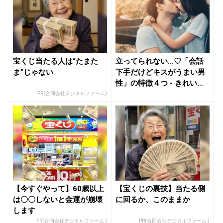
宝くじ当たる人は“たまた
立ってられない...♡「会話
ま”じゃない
下手だけどキスがうまい男
性」の特徴４つ - きれい
の...
PR(合同会社デジタルファーム)
【今すぐやって】60歳以上
【宝くじの裏技】当たる側
は〇〇しないと金運が崩壊
に回るか、このままか
します
PR(合同会社デジタルファーム )
PR(合同会社デジタルファーム )