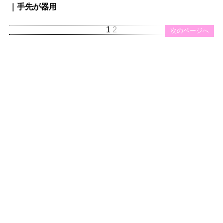
｜手先が器用
1
2
次のページへ