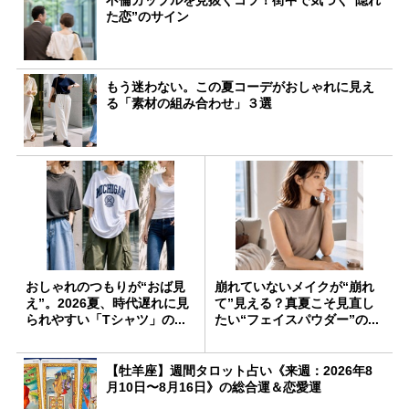
不倫カップルを見抜くコツ！街中で気づく“隠れ
た恋”のサイン
もう迷わない。この夏コーデがおしゃれに見え
る「素材の組み合わせ」３選
おしゃれのつもりが“おば見
崩れていないメイクが“崩れ
え”。2026夏、時代遅れに見
て”見える？真夏こそ見直し
られやすい「Tシャツ」の...
たい“フェイスパウダー”の...
【牡羊座】週間タロット占い《来週：2026年8
月10日〜8月16日》の総合運＆恋愛運