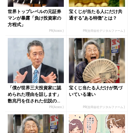
世界トップレベルの元証券
宝くじが当たる人にだけ共
マンが暴露「負け投資家の
通する“ある特徴”とは？
方程式」
PR(Acoco.)
PR(合同会社デジタルファーム )
「僕が世界三大投資家に認
宝くじ当たる人だけが気づ
められた理由を話します」
いている違い
数兆円を任された伝説の投
資家
PR(Acoco.)
PR(合同会社デジタルファーム )