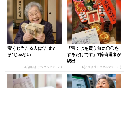
宝くじ当たる人は“たまた
「宝くじを買う前に〇〇を
ま”じゃない
するだけです」7億当選者が
続出
PR(合同会社デジタルファーム)
PR(合同会社デジタルファーム )
「〇〇した後に必ず宝くじ
【当選した人が暴露】宝く
を買いなさい」貧乏が億万
じ運が動く時、必ずある前