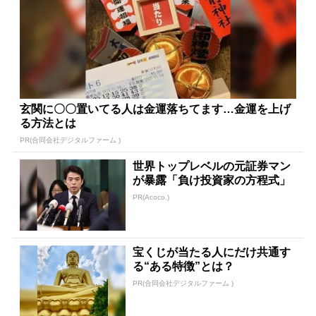
玄関に〇〇置いてる人は金運落ちてます…金運を上げ
る方法とは
PR(合同会社デジタルファーム )
世界トップレベルの元証券マン
が暴露「負け投資家の方程式」
PR(Acoco.)
宝くじが当たる人にだけ共通す
る“ある特徴”とは？
PR(合同会社デジタルファーム )