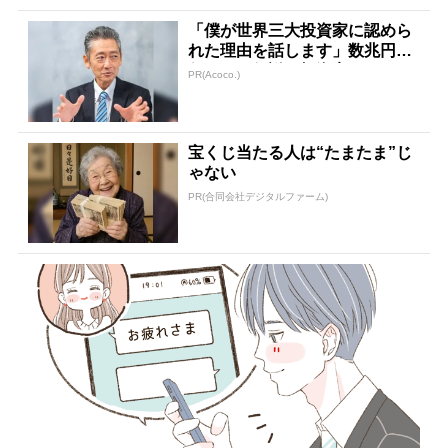
「僕が世界三大投資家に認めら
れた理由を話します」数兆円を
任された伝説の投資家
PR(Acoco.)
宝くじ当たる人は“たまたま”じ
ゃない
PR(合同会社デジタルファーム)