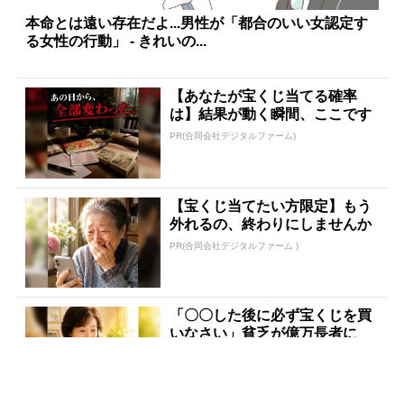
本命とは遠い存在だよ...男性が「都合のいい女認定す
る女性の行動」 - きれいの...
【あなたが宝くじ当てる確率
は】結果が動く瞬間、ここです
PR(合同会社デジタルファーム)
【宝くじ当てたい方限定】もう
外れるの、終わりにしませんか
PR(合同会社デジタルファーム )
「〇〇した後に必ず宝くじを買
いなさい」貧乏が億万長者に
PR(合同会社デジタルファーム )