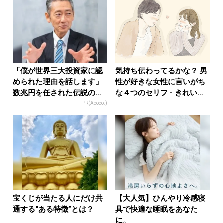
「僕が世界三大投資家に認
気持ち伝わってるかな？ 男
められた理由を話します」
性が好きな女性に言いがち
数兆円を任された伝説の投
な４つのセリフ - きれいの
資家
ニ...
PR(Acoco.)
宝くじが当たる人にだけ共
【大人気】ひんやり冷感寝
通する“ある特徴”とは？
具で快適な睡眠をあなた
に。