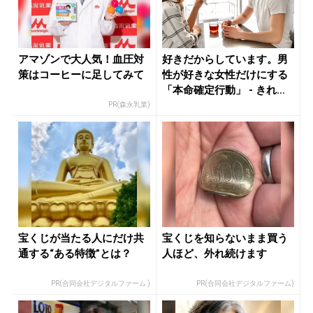
アマゾンで大人気！血圧対
好きだからしています。男
策はコーヒーに足してみて
性が好きな女性だけにする
「本命確定行動」 - きれい
のニ...
PR(森永乳業)
宝くじが当たる人にだけ共
宝くじを知らないまま買う
通する“ある特徴”とは？
人ほど、外れ続けます
PR(合同会社デジタルファーム )
PR(合同会社デジタルファーム)