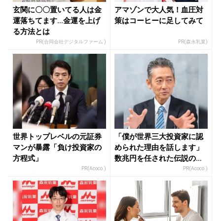
玄関に〇〇置いてる人は金
アマゾンで大人気！血圧対
運落ちてます…金運を上げ
策はコーヒーに足してみて
る方法とは
PR(合同会社デジタルファーム )
PR(森永乳業)
世界トップレベルの元証券
「僕が世界三大投資家に認
マンが暴露「負け投資家の
められた理由を話します」
方程式」
数兆円を任された伝説の投
資家
PR(Acoco.)
PR(Acoco.)