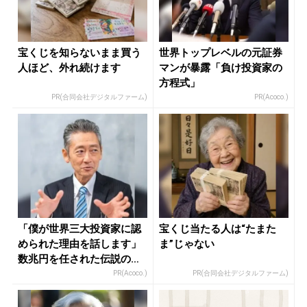
宝くじを知らないまま買う
世界トップレベルの元証券
人ほど、外れ続けます
マンが暴露「負け投資家の
方程式」
PR(合同会社デジタルファーム)
PR(Acoco.)
「僕が世界三大投資家に認
宝くじ当たる人は“たまた
められた理由を話します」
ま”じゃない
数兆円を任された伝説の投
資家
PR(Acoco.)
PR(合同会社デジタルファーム)