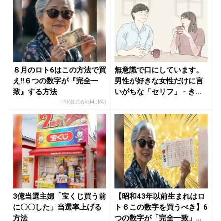
８月のロト6はこの方法で買
無意識で口にしています。
え!!６つの数字が『完全一
男性が好きな女性だけに言
致』する方法
いがちな「セリフ」 - きれ
いの...
PR(株式会社MURA)
3億当選主婦「宝くじ買う前
【昭和43年以前生まれはロ
に〇〇した」当選率上げる
ト６この数字を買うべき】6
方法
つの数字が「完全一致」す