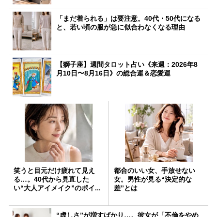
「まだ着られる」は要注意。40代・50代になる
と、若い頃の服が急に似合わなくなる理由
【獅子座】週間タロット占い《来週：2026年8
月10日〜8月16日》の総合運＆恋愛運
笑うと目元だけ疲れて見え
都合のいい女、手放せない
る…。40代から見直した
女。男性が見る“決定的な
い“大人アイメイク”のポイ...
差”とは
“虚しさ”が増すばかり…。彼女が「不倫をやめ