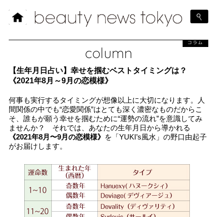
コラム
column
【生年月日占い】幸せを掴むベストタイミングは？
《2021年8月～9月の恋模様》
何事も実行するタイミングが想像以上に大切になります。人
間関係の中でも“恋愛関係”はとても深く濃密なものだからこ
そ、誰もが願う幸せを掴むために“運勢の流れ”を意識してみ
ませんか？ それでは、あなたの生年月日から導かれる
《2021年8月〜9月の恋模様》
を「YUKI’s風水」の野口由起子
がお届けします。