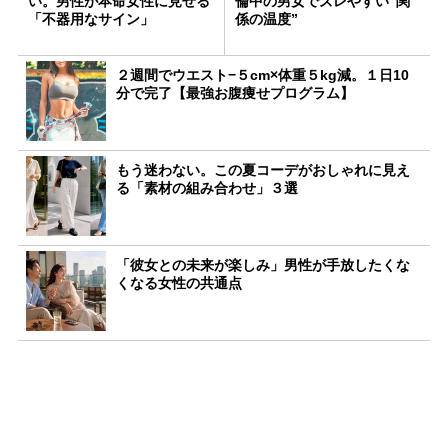
い。男性が本命女性に見せる
倫中の男女でズレやすい“関
「不器用なサイン」
係の温度”
２週間でウエスト−５cm×体重５kg減。１日10
分で完了【最強お腹痩せプログラム】
もう迷わない。この夏コーデがおしゃれに見え
る「素材の組み合わせ」３選
「彼女との未来が楽しみ」男性が手放したくな
くなる女性の共通点