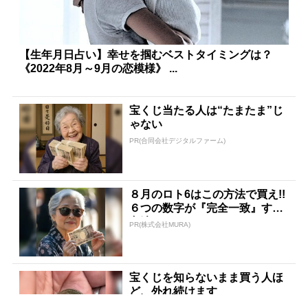
【生年月日占い】幸せを掴むベストタイミングは？
《2022年8月～9月の恋模様》 ...
宝くじ当たる人は“たまたま”じ
ゃない
PR(合同会社デジタルファーム)
８月のロト6はこの方法で買え!!
６つの数字が『完全一致』する
方法
PR(株式会社MURA)
宝くじを知らないまま買う人ほ
ど、外れ続けます
PR(合同会社デジタルファーム)