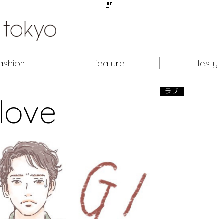

ashion
feature
lifesty
ラブ
love