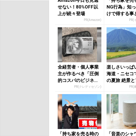
Amazon今日も見逃
「持ち家を売
せない！80%OFF以
NG行為」知
上が続々登場
けで得する事
PR(Amazon)
PR(
全経営者・個人事業
楽しさいっぱ
主が作るべき「圧倒
海道・ニセコ
的コスパのビジネス
の夏旅 絶景
カード」
ィビティが揃
PR(クレディセゾン)
PR(
セコ東...
「持ち家を売る時の
「音楽のシャ