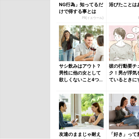
NG行為」知ってるだ
浴びたことは
けで得する事とは
PR(イエウール)
サシ飲みはアウト？
彼の行動要チ
男性に他の女として
ク！男が浮気
欲しくないこと4つ -
ているときに
きれいのニュース｜
動って？ - 
b...
ニュー...
友達のままじゃ耐え
「好き」って