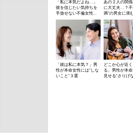
「私に本気だよね…」
あの２人の関係
彼を信じたい気持ちを
に大丈夫…？不
手放せない不倫女性...
満”の男女に潜む３
「彼は私に本気？」男
どこか心が近く
性が本命女性には“しな
る。男性が本命
いこと”３選
見せる“さりげない