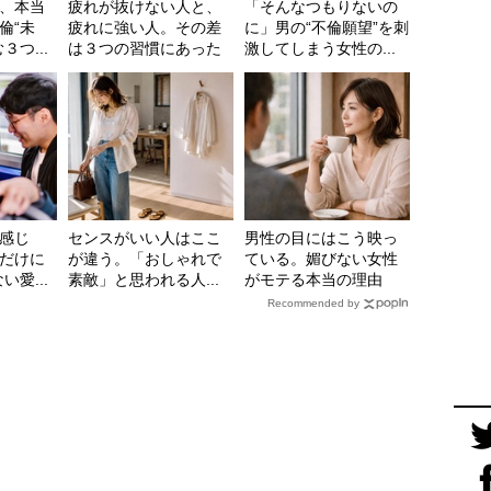
、本当
疲れが抜けない人と、
「そんなつもりないの
倫“未
疲れに強い人。その差
に」男の“不倫願望”を刺
つ...
は３つの習慣にあった
激してしまう女性の...
感じ
センスがいい人はここ
男性の目にはこう映っ
だけに
が違う。「おしゃれで
ている。媚びない女性
愛...
素敵」と思われる人...
がモテる本当の理由
Recommended by