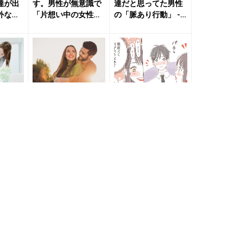
達が出
す。男性が無意識で
達だと思ってた男性
外な本
「片想い中の女性」
の「脈あり行動」 -
 きれい
にすること - きれい
きれいのニュース｜
のニュ...
b...
ておけ
それ男の本能です。
君にしかしてませ
テする女
男が「本気で惚れた
ん！愛する女性にし
動」３
女性にしか」しない
か見せない「男の本
のニュー
こと - きれいのニュ
命行動」 - きれいの
ース...
ニュー...
眼中に
それ本命サインで
好きな
す。男が「密かに想