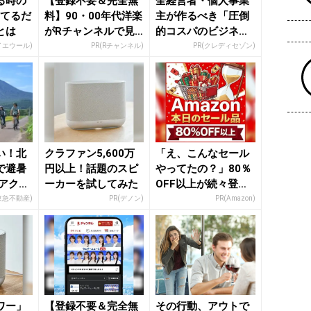
る時の
【登録不要＆完全無
全経営者・個人事業
ってるだ
料】90・00年代洋楽
主が作るべき「圧倒
とは
がRチャンネルで見
的コスパのビジネス
放題
カード」
イエウール)
PR(Rチャンネル)
PR(クレディセゾン)
い！北
クラファン5,600万
「え、こんなセール
で避暑
円以上！話題のスピ
やってたの？」80％
とアクテ
ーカーを試してみた
OFF以上が続々登
う「ニ
場！Amazonの本気
東急不動産)
PR(デノン)
PR(Amazon)
が...
ワー」
【登録不要＆完全無
その行動、アウトで