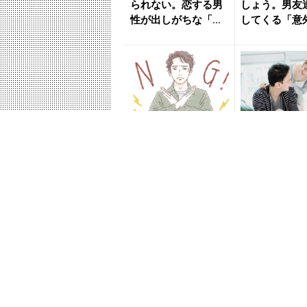
られない。恋する男
しょう。男友
性が出しがちな「本
してくる「意
気サイン」 - きれい
気サイン」 -
のニ...
のニ...
それはしないで...本
これさえやっ
当は男ウケ最悪な
ばOK。男モ
「女性がよくやっち
性の「定番行
ゃう行動」４選 - き
つ - きれい
れ...
ス...
「絶対遊んでいそ
君のことしか
う」男性に“軽い”と
なし。本気で