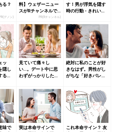
ある？
料】ウェザーニュー
す！男が浮気を隠す
スがRチャンネルで
時の行動 - きれいの
見放題
ニュース｜beauty...
PR(デノン)
PR(Rチャンネル)
ェッ
見ていて痛々し
絶対に私のことが好
を隠し
い…。デート中に思
きなはず。男性がし
する行
わずがっかりした
がちな「好きバレ行
きれいの
「彼氏のNG行動」 -
動」 - きれいのニュ
きれいの...
ース...
意味で
実は本命サインで
これ本命サイン？ 友