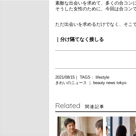
素敵な出会いを求めて、多くの合コン
そうした女性のために、今回は合コン
ただ出会いを求めるだけでなく、そこ
｜分け隔てなく接しる
2021/08/15｜ TAGS：
lifestyle
きれいのニュース ｜
beauty news tokyo
Related
関連記事