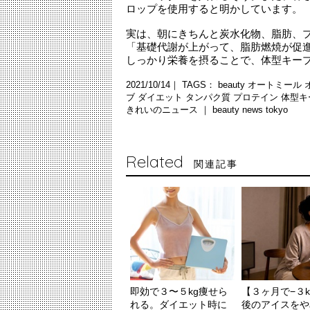
ロップを使用すると明かしています。
実は、朝にきちんと炭水化物、脂肪、
「基礎代謝が上がって、脂肪燃焼が促
しっかり栄養を摂ることで、体型キー
2021/10/14｜ TAGS：
beauty
オートミール
ブ
ダイエット
タンパク質
プロテイン
体型キ
きれいのニュース ｜
beauty news tokyo
Related
関連記事
即効で３〜５kg痩せら
【３ヶ月で−３
れる。ダイエット時に
後のアイスをや