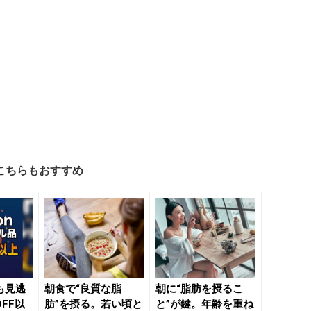
こちらもおすすめ
日も見逃
朝食で“良質な脂
朝に“脂肪を摂るこ
FF以
肪”を摂る。若い頃と
と”が鍵。年齢を重ね