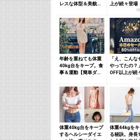
レスな体型＆美貌を
上が続々登場
キープする【ダイエ
P
ット...
年齢を重ねても体重
「え、こんな
40kg台をキープ。食
やってたの？」
事＆運動【簡単ダイ
OFF以上が続
エット】のポイント
場！Amazo
P
-...
が...
体重40kg台をキープ
体重44kgを
するヘルシーダイエ
る秘訣。身長1