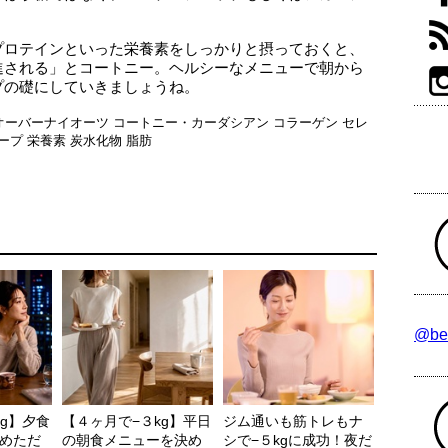
プロテインといった栄養素をしっかりと摂っておくと、
進される」とコートニー。ヘルシーなメニューで朝から
プの礎にしていきましょうね。
オーバーナイオーツ
コートニー・カーダシアン
コラーゲン
セレ
ープ
栄養素
炭水化物
脂肪
@be
kg】夕食
【４ヶ月で−３kg】平日
ジム通いも筋トレもナ
めただ
の朝食メニューを決め
シで−５kgに成功！夜だ