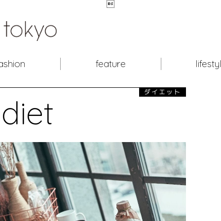

ashion
feature
lifesty
ダイエット
diet