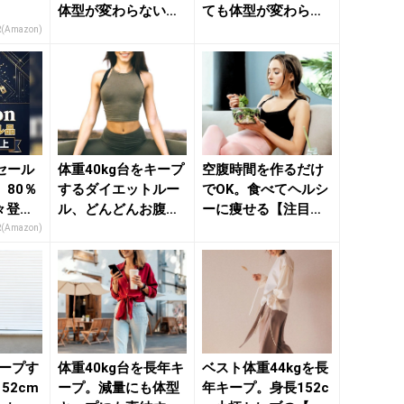
体型が変わらないセ
ても体型が変わらな
レブが実践する【体
い女性の【ダイエッ
R(Amazon)
型キープ...
トの秘...
セール
体重40kg台をキープ
空腹時間を作るだけ
80％
するダイエットルー
でOK。食べてヘルシ
々登
ル、どんどんお腹の
ーに痩せる【注目の
nの本気
脂肪を燃やす簡単習
ダイエット法】っ
R(Amazon)
慣な...
て？ -...
キープす
体重40kg台を長年キ
ベスト体重44kgを長
52cm
ープ。減量にも体型
年キープ。身長152c