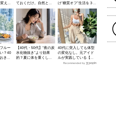
え...
ておくだけ。自然と...
け“糖質オフ”生活を３...
フルー
【40代・50代】“夜の炭
40代に突入しても体型
い？40
水化物抜き”より効果
の変化なし。元アイド
き...
的？夏に体を重くし...
ルが実践している【...
Recommended by