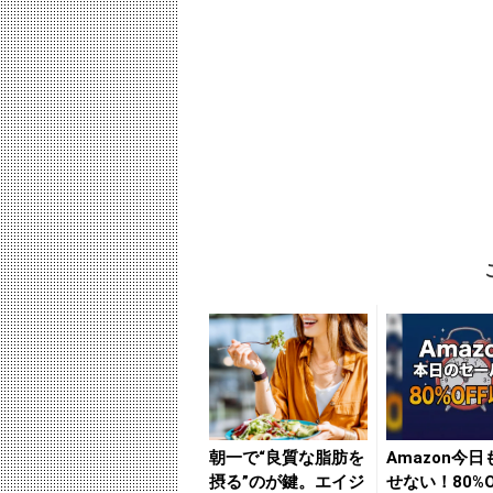
朝一で“良質な脂肪を
Amazon今
摂る”のが鍵。エイジ
せない！80%O