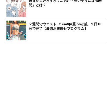
彼女が大好きすぎて…男が「狂いそうになる瞬
間」とは？
２週間でウエスト−５cm×体重５kg減。１日10
分で完了【最強お腹痩せプログラム】