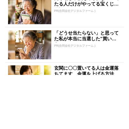
たる人だけがやってる宝くじの
習慣
PR(合同会社デジタルファーム )
「どうせ当たらない」と思って
た私が本当に当選した“買い
方”がこれ
PR(合同会社デジタルファーム )
玄関に〇〇置いてる人は金運落
ちてます…金運を上げる方法と
は
PR(合同会社デジタルファーム )
森永乳業の研究で分かった「太
りにくいカラダづくり」のカギ
とは？
PR(森永乳業株式会社)