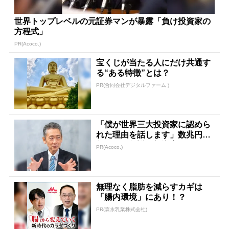
世界トップレベルの元証券マンが暴露「負け投資家の
方程式」
PR(Acoco.)
宝くじが当たる人にだけ共通す
る“ある特徴”とは？
PR(合同会社デジタルファーム )
「僕が世界三大投資家に認めら
れた理由を話します」数兆円を
任された伝説の投資家
PR(Acoco.)
無理なく脂肪を減らすカギは
「腸内環境」にあり！？
PR(森永乳業株式会社)