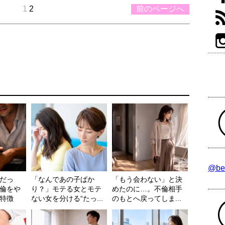
1
2
前のページへ
@be
だっ
「なんであの子ばか
「もう会わない」と決
倫をや
り？」モテる女とモテ
めたのに…。不倫相手
特徴
ない女を分ける“たっ...
のもとへ戻ってしま...