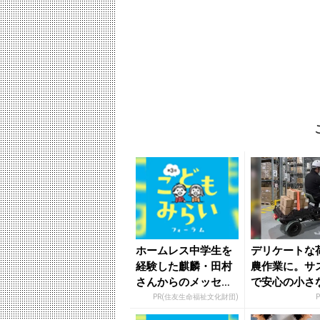
ホームレス中学生を
デリケートな
経験した麒麟・田村
農作業に。サ
さんからのメッセー
で安心の小さ
ジ
ラ
PR(住友生命福祉文化財団)
P