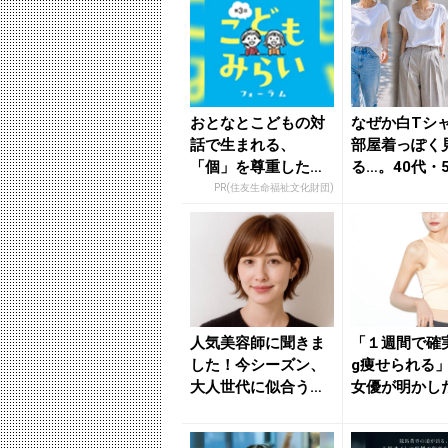
おとなとこどもの対
なぜか白Tシ
話で生まれる、
部屋着っぽく
「個」を尊重した社
る…。40代・
会づくり
見直したい“
PR(住友生命福祉文化財団)
イン...
人気美容師に聞きま
「１週間で確
した！今シーズン、
g痩せられる
大人世代に似合う
女優が明かし
【アカ抜けショート
単ダイエット
ヘア】３選...
ツ -...