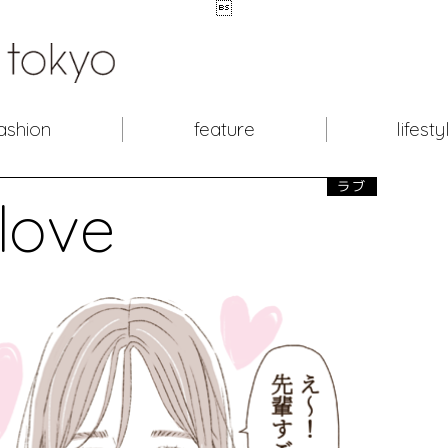

ashion
feature
lifesty
ラブ
love