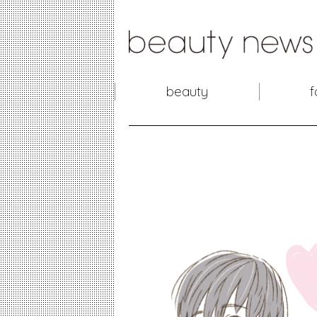
beauty
f