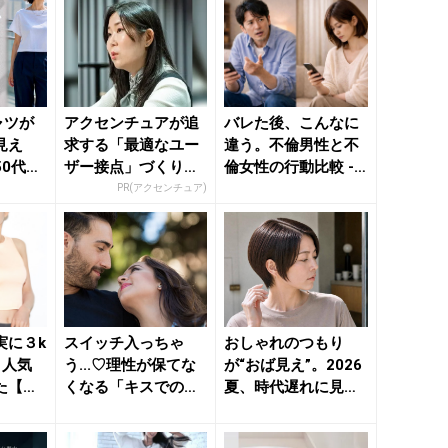
ャツが
アクセンチュアが追
バレた後、こんなに
見え
求する「最適なユー
違う。不倫男性と不
50代が
ザー接点」づくりの
倫女性の行動比較 -
ネックラ
舞台裏
きれいのニュース｜
PR(アクセンチュア)
be...
実に３k
スイッチ入っちゃ
おしゃれのつもり
」人気
う...♡理性が保てな
が“おば見え”。2026
た【簡
くなる「キスでの喘
夏、時代遅れに見ら
】のコ
ぎ声」って？ - きれ
れやすい「ショート
い...
ヘア...