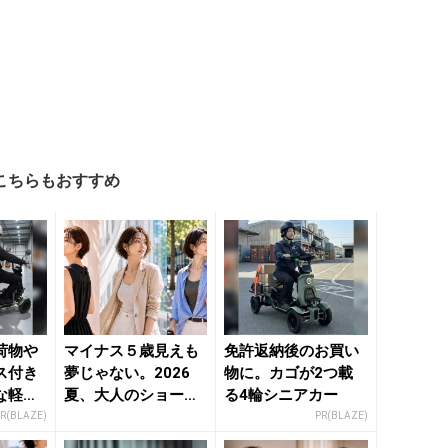
こちらもおすすめ
荷物や
マイナス５歳見えも
免許返納後のお買い
ス付き
夢じゃない。2026
物に。カゴが2つ載
な軽ト
夏、大人のショート
る4輪シニアカー
ボブ３つの正解 - き
R(BLAZE)
PR(BLAZE)
れ...