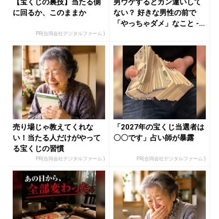
【宝くじの裏技】当たる側
男ウケするとカン違いして
に回るか、このままか
ない？ 好きな男性の前で
「やっちゃダメ」なこと -
きれ...
PR(合同会社デジタルファーム )
売り場じゃ教えてくれな
「2027年の宝くじ当選者は
い！当たる人だけがやって
〇〇です」占い師が暴露
る宝くじの習慣
PR(合同会社デジタルファーム )
PR(合同会社デジタルファーム )