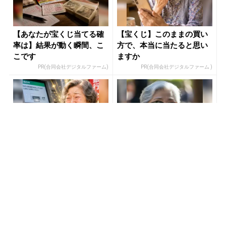
【あなたが宝くじ当てる確
【宝くじ】このままの買い
率は】結果が動く瞬間、こ
方で、本当に当たると思い
こです
ますか
PR(合同会社デジタルファーム)
PR(合同会社デジタルファーム )
宝くじ当たる人だけがやっ
８月のロト6はこの方法で買
ていること、教えます
え!!６つの数字が『完全一
致』する方法
PR(合同会社デジタルファーム )
PR(株式会社MURA)