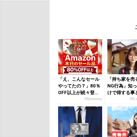
「え、こんなセール
「持ち家を売
やってたの？」80％
NG行為」知
OFF以上が続々登
けで得する事
場！Amazonの本気
PR(Amazon)
PR(
が...