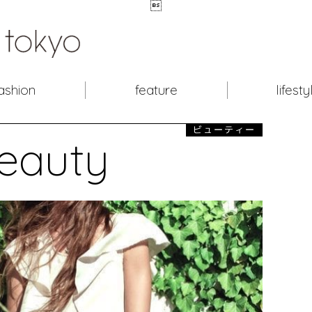

ashion
feature
lifesty
ビューティー
eauty