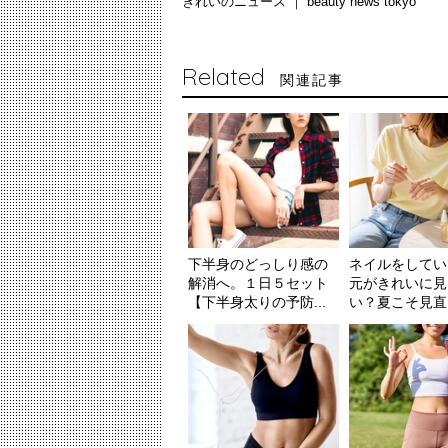
きれいのニュース ｜
beauty news tokyo
Related
関連記事
下半身のどっしり感の
ネイルをしてい
解消へ。１日５セット
元がきれいに見
【下半身太りの予防...
い？夏こそ見直し