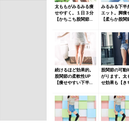
太ももがみるみる痩
みるみる下半
せやすく。１日３分
エット。脚痩
【かちこち股関節を
【柔らか股関
ほぐす】簡単ストレ
導く簡単スト
ッチ -...
- き...
続けるほど効果的。
股関節の可動
股関節の柔軟性UP
がります。太
【痩せやすい下半身
せ効果も【き
へ導く】簡単ストレ
開脚できる体
ッチ -...
く】簡単ス...