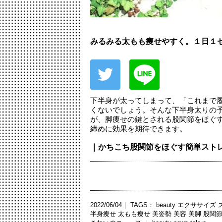
みるみる太もも痩せやすく。１日１
下半身が太ってしまって、「これまで
くないでしょう。そんな下半身太りの
が、脚痩せの鍵とされる股関節をほぐ
締めに効果を期待できます。
｜かちこち股関節をほぐす簡単スト
2022/06/04｜ TAGS：
beauty
エクササイズ
半身痩せ
太もも痩せ
美姿勢
美容
美脚
股関