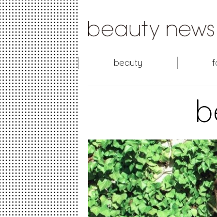
beauty
f
b