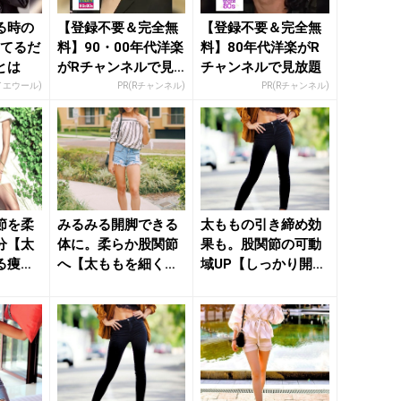
る時の
【登録不要＆完全無
【登録不要＆完全無
ってるだ
料】90・00年代洋楽
料】80年代洋楽がR
とは
がRチャンネルで見
チャンネルで見放題
放題
イエウール)
PR(Rチャンネル)
PR(Rチャンネル)
節を柔
みるみる開脚できる
太ももの引き締め効
分【太
体に。柔らか股関節
果も。股関節の可動
る痩せ
へ【太ももを細くす
域UP【しっかり開脚
簡単ス
る】簡単ストレッチ
できる体へ導く】簡
- き...
単スト...