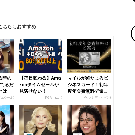
こちらもおすすめ
る時の
【毎日変わる】Ama
マイルが超たまるビ
ってるだ
zonタイムセールが
ジネスカード！初年
とは
見逃せない！
度年会費無料で還元
率最大1.125%
イエウール)
PR(Amazon)
PR(クレディセゾン)