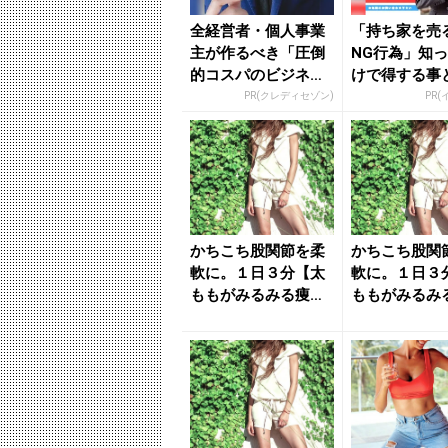
全経営者・個人事業
「持ち家を売
主が作るべき「圧倒
NG行為」知
的コスパのビジネス
けで得する事
カード」
PR(クレディセゾン)
PR(
かちこち股関節を柔
かちこち股関
軟に。１日３分【太
軟に。１日３
ももがみるみる痩せ
ももがみるみ
やすくなる】簡単ス
やすくなる】
トレッチ...
トレッチ...