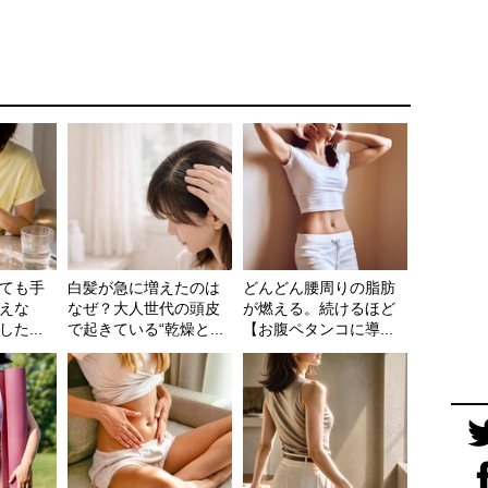
ても手
白髪が急に増えたのは
どんどん腰周りの脂肪
えな
なぜ？大人世代の頭皮
が燃える。続けるほど
た...
で起きている“乾燥と...
【お腹ペタンコに導...