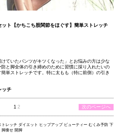
セット【かちこち股関節をほぐす】簡単ストレッチ
履けていたパンツがキツくなった」とお悩みの方は少な
予防と脚全体の引き締めのために習慣に採り入れたいの
す簡単ストレッチです。特に太もも（特に前側）の引き
レッチ
1
2
次のページへ
ストレッチ
ダイエット
ヒップアップ
ビューティー
むくみ予防
下
節
脚痩せ
開脚