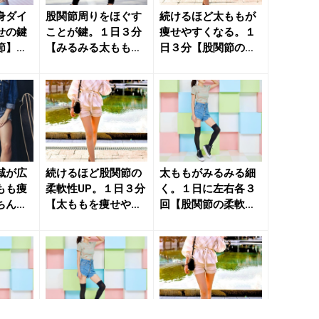
身ダイ
股関節周りをほぐす
続けるほど太ももが
せの鍵
ことが鍵。１日３分
痩せやすくなる。１
節】に
【みるみる太ももが
日３分【股関節の柔
レッチ
痩せやすくなる】簡
軟性を上げる】簡単
単ストレ...
ストレッ...
域が広
続けるほど股関節の
太ももがみるみる細
もも痩
柔軟性UP。１日３分
く。１日に左右各３
ちんと
【太ももを痩せやす
回【股関節の柔軟性
へ導
い状態に導く】簡単
を高める】簡単スト
ストレ...
レッチ ...