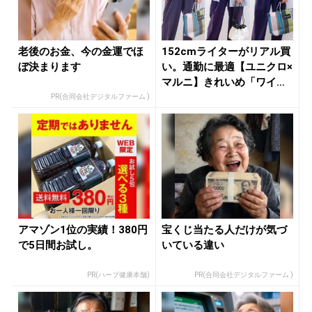
老後のお金、今の金運でほ
152cmライターがリアル買
ぼ決まります
い。通勤に最適【ユニクロ×
マルニ】きれいめ「ワイド
パ...
PR(合同会社デジタルファーム )
アマゾン1位の実績！380円
宝くじ当たる人だけが気づ
で5日間お試し。
いている違い
PR(ハーブ健康本舗)
PR(合同会社デジタルファーム )