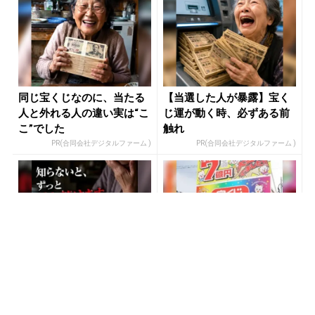
同じ宝くじなのに、当たる
【当選した人が暴露】宝く
人と外れる人の違い実は“こ
じ運が動く時、必ずある前
こ”でした
触れ
PR(合同会社デジタルファーム )
PR(合同会社デジタルファーム )
「2027年の宝くじ当選者は
「宝くじ、運じゃなかっ
〇〇です」占い師が暴露
た」当たる人は“同じこ
と”してる