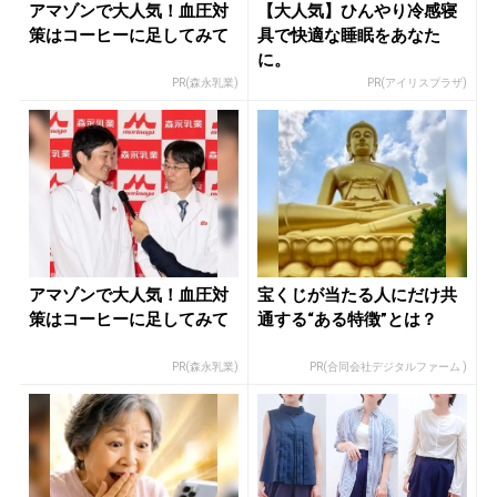
アマゾンで大人気！血圧対
【大人気】ひんやり冷感寝
策はコーヒーに足してみて
具で快適な睡眠をあなた
に。
PR(森永乳業)
PR(アイリスプラザ)
アマゾンで大人気！血圧対
宝くじが当たる人にだけ共
策はコーヒーに足してみて
通する“ある特徴”とは？
PR(森永乳業)
PR(合同会社デジタルファーム )