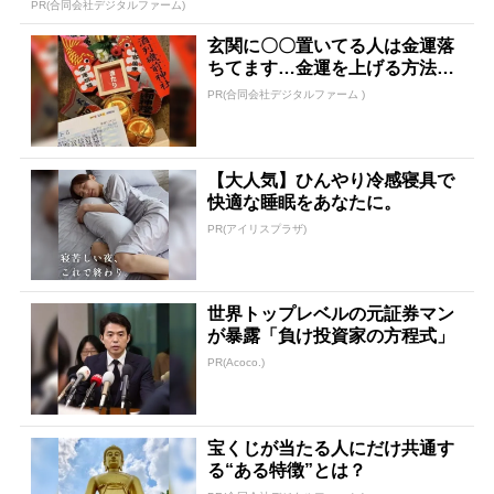
PR(合同会社デジタルファーム)
玄関に〇〇置いてる人は金運落
ちてます…金運を上げる方法と
は
PR(合同会社デジタルファーム )
【大人気】ひんやり冷感寝具で
快適な睡眠をあなたに。
PR(アイリスプラザ)
世界トップレベルの元証券マン
が暴露「負け投資家の方程式」
PR(Acoco.)
宝くじが当たる人にだけ共通す
る“ある特徴”とは？