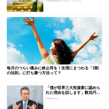
PR(合同会社デジタルファーム )
毎月のつらい痛みに終止符を！生理にまつわる「3割
の法則」に打ち勝つ方法って？
「僕が世界三大投資家に認めら
れた理由を話します」数兆円を
任された伝説の投資家
PR(Acoco.)