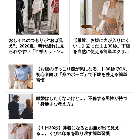
おしゃれのつもりが“おば見
【最近、お腹に力が入りにく
え”。2026夏、時代遅れに見
い…】立ったまま30秒。下腹
られやすい「半袖カットソ...
を自然に使える簡単エクサ...
【お腹のぽっこり感が気になる…】30秒でOK。
初心者向け「舟のポーズ」で下腹を整える簡単
習慣
離婚はしたくないけど…。不倫する男性が持つ
「身勝手な考え方」
【１日30秒】薄着になるとお腹が出て見え
る…。くびれ印象を取り戻す簡単習慣