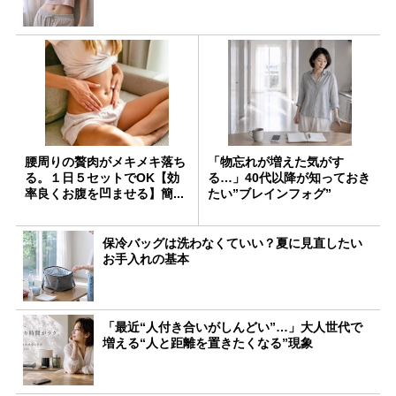
腰周りの贅肉がメキメキ落ち
「物忘れが増えた気がす
る。１日５セットでOK【効
る…」40代以降が知っておき
率良くお腹を凹ませる】簡...
たい”ブレインフォグ”
保冷バッグは洗わなくていい？夏に見直したい
お手入れの基本
「最近“人付き合いがしんどい”…」大人世代で
増える“人と距離を置きたくなる”現象