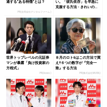
通する“ある特徴”とは？
い。「彼氏依存」を早急に
克服する方法 - きれいのニ
ュー...
PR(合同会社デジタルファーム )
世界トップレベルの元証券
８月のロト6はこの方法で買
マンが暴露「負け投資家の
え!!６つの数字が『完全一
方程式」
致』する方法
PR(Acoco.)
PR(株式会社MURA)