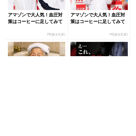
アマゾンで大人気！血圧対
アマゾンで大人気！血圧対
策はコーヒーに足してみて
策はコーヒーに足してみて
PR(森永乳業)
PR(森永乳業)
【宝くじ買う前に】ここで
【宝くじ】外れ続ける理
気づくかどうかで変わりま
由、まだ放置しますか？
す
PR(合同会社デジタルファーム )
PR(合同会社デジタルファーム)