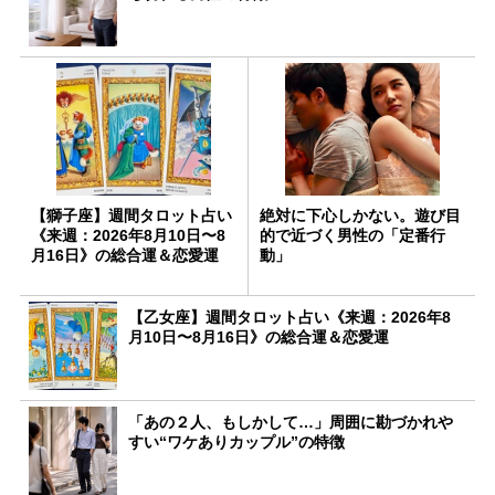
【獅子座】週間タロット占い
絶対に下心しかない。遊び目
《来週：2026年8月10日〜8
的で近づく男性の「定番行
月16日》の総合運＆恋愛運
動」
【乙女座】週間タロット占い《来週：2026年8
月10日〜8月16日》の総合運＆恋愛運
「あの２人、もしかして…」周囲に勘づかれや
すい“ワケありカップル”の特徴