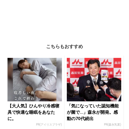
こちらもおすすめ
【大人気】ひんやり冷感寝
「気になっていた認知機能
具で快適な睡眠をあなた
が菌で…」森永が開発。感
に。
動の70代続出
PR(アイリスプラザ)
PR(森永乳業)