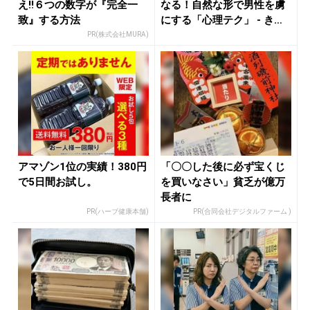
え!!６つの数字が『完全一
なる！自然な形で男性を虜
致』する方法
にする「心理テク」 - きれ
い...
PR(株式会社MURA)
アマゾン1位の実績！380円
「〇〇した後に必ず宝くじ
で5日間お試し。
を買いなさい」貧乏が億万
長者に
PR(ハーブ健康本舗)
PR(合同会社デジタルファーム )