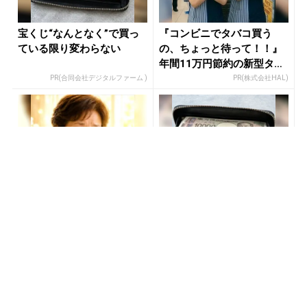
宝くじ“なんとなく”で買っ
『コンビニでタバコ買う
ている限り変わらない
の、ちょっと待って！！』
年間11万円節約の新型タバ
コ
PR(合同会社デジタルファーム )
PR(株式会社HAL)
宝くじ“なんとなく”で買っ
【宝くじ当てたい方限定】
ている限り変わらない
もう外れるの、終わりにし
ませんか
PR(合同会社デジタルファーム )
PR(合同会社デジタルファーム )