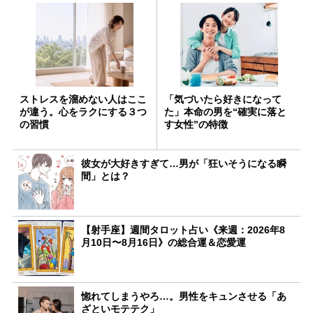
ストレスを溜めない人はここ
「気づいたら好きになって
が違う。心をラクにする３つ
た」本命の男を“確実に落と
の習慣
す女性”の特徴
彼女が大好きすぎて…男が「狂いそうになる瞬
間」とは？
【射手座】週間タロット占い《来週：2026年8
月10日〜8月16日》の総合運＆恋愛運
惚れてしまうやろ…。男性をキュンさせる「あ
ざといモテテク」