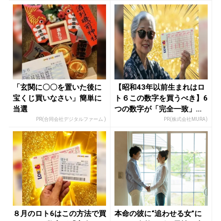
「玄関に〇〇を置いた後に
【昭和43年以前生まれはロ
宝くじ買いなさい」簡単に
ト６この数字を買うべき】6
当選
つの数字が「完全一致」す
る方...
PR(合同会社デジタルファーム )
PR(株式会社MURA)
８月のロト6はこの方法で買
本命の彼に“追わせる女”に