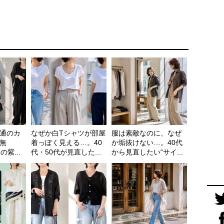
通のカ
なぜか白Tシャツが部屋
服は素敵なのに、なぜ
無
着っぽく見える…。40
か垢抜けない…。40代
紫...
代・50代が見直した...
から見直したい“サイ...