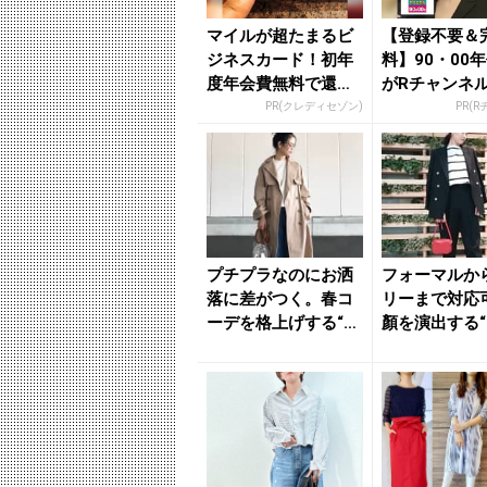
マイルが超たまるビ
【登録不要＆
ジネスカード！初年
料】90・00
度年会費無料で還元
がRチャンネ
率最大1.125%
放題
PR(クレディセゾン)
PR(
プチプラなのにお洒
フォーマルか
落に差がつく。春コ
リーまで対応
ーデを格上げする“買
顏を演出する
い逃し不可アイテ
ット”のオン
ム”をチ...
なし...