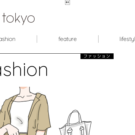

ashion
feature
lifesty
ファッション
ashion