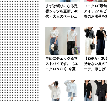
まずは頼りになる定
ユニクロ“最
番シャツを更新。40
アイテム”を
代・大人のベーシッ
春のお洒落を
クを刷新する【GU】
する着こなし
短丈...
まと...
早めにチェック＆マ
【ZARA・G
ストバイです。【ユ
見せない夏の“
ニクロ＆GU】今夏の
ーデ。涼しげ
オールマイティTシ
く映える「素
ャツ ...
び」...