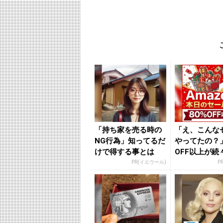
「持ち家を売る時の
「え、こんな
NG行為」知ってるだ
やってたの？」
けで得する事とは
OFF以上が続
場！Amazo
PR(イエウール)
P
が...