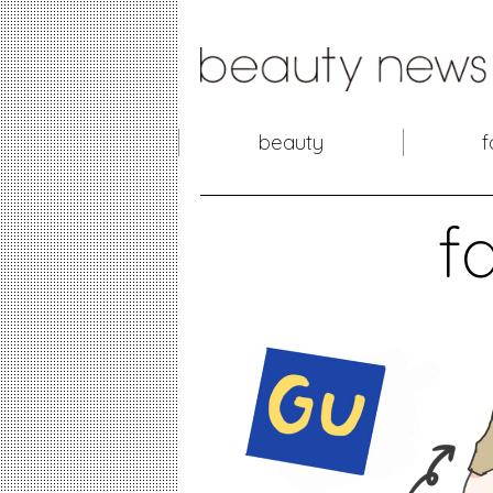
beauty
f
f