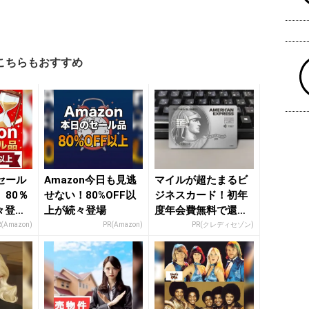
こちらもおすすめ
セール
Amazon今日も見逃
マイルが超たまるビ
80％
せない！80%OFF以
ジネスカード！初年
々登
上が続々登場
度年会費無料で還元
nの本気
率最大1.125%
R(Amazon)
PR(Amazon)
PR(クレディセゾン)