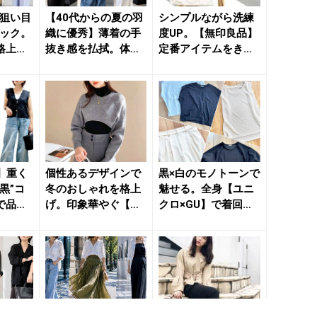
旬狙い目
【40代からの夏の羽
シンプルながら洗練
ピック。
織に優秀】薄着の手
度UP。【無印良品】
格上げ
抜き感を払拭。体型
定番アイテムをきれ
のコツ
カバーも涼しさも叶
いめコーデの強い味
う「刺...
方に ...
U】重く
個性あるデザインで
黒×白のモノトーンで
黒”コ
冬のおしゃれを格上
魅せる。全身【ユニ
で品よ
げ。印象華やぐ【狙
クロ×GU】で着回す
材選
い目ニットアイテ
夏の高見えコーデ -
ム】５選 ...
...