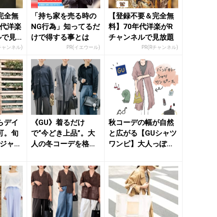
完全無
「持ち家を売る時の
【登録不要＆完全無
年代洋楽
NG行為」知ってるだ
料】70年代洋楽がR
ルで見
けで得する事とは
チャンネルで見放題
Rチャンネル)
PR(イエウール)
PR(Rチャンネル)
らデイ
《GU》着るだけ
秋コーデの幅が自然
可。旬
で“今どき上品”。大
と広がる【GUシャツ
“ジャケ
人の冬コーデを格上
ワンピ】大人っぽく
オフ着こ
げする【襟付きニッ
着こなすためのポイ
ト】の最...
ント ...