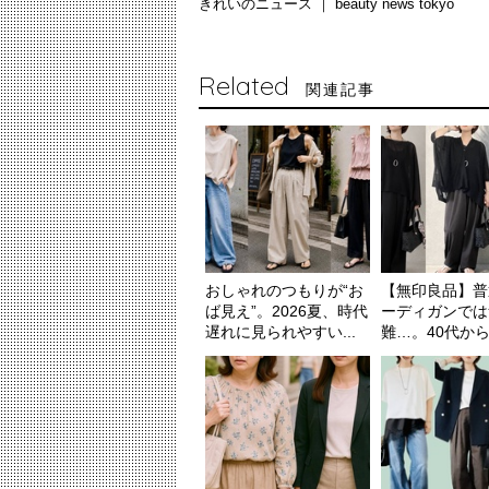
きれいのニュース ｜
beauty news tokyo
Related
関連記事
おしゃれのつもりが“お
【無印良品】普
ば見え”。2026夏、時代
ーディガンでは
遅れに見られやすい...
難…。40代からの