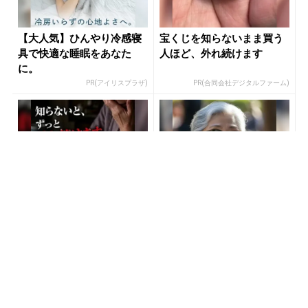
【大人気】ひんやり冷感寝
宝くじを知らないまま買う
具で快適な睡眠をあなた
人ほど、外れ続けます
に。
PR(アイリスプラザ)
PR(合同会社デジタルファーム)
「2027年の宝くじ当選者は
８月のロト6はこの方法で買
〇〇です」占い師が暴露
え!!６つの数字が『完全一
致』する方法
PR(合同会社デジタルファーム )
PR(株式会社MURA)