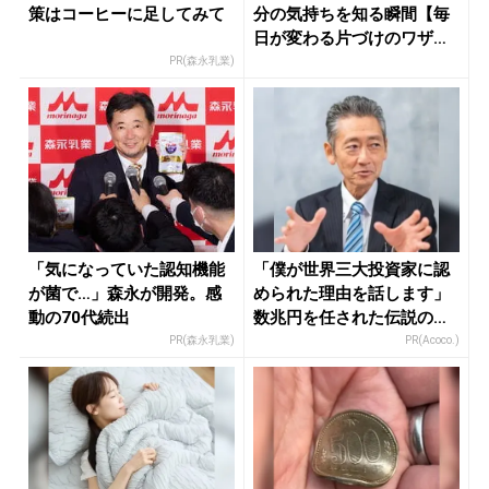
策はコーヒーに足してみて
分の気持ちを知る瞬間【毎
日が変わる片づけのワザ（2
42）...
PR(森永乳業)
「気になっていた認知機能
「僕が世界三大投資家に認
が菌で…」森永が開発。感
められた理由を話します」
動の70代続出
数兆円を任された伝説の投
資家
PR(森永乳業)
PR(Acoco.)