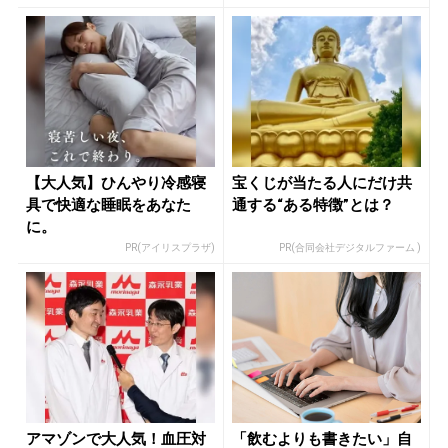
【大人気】ひんやり冷感寝
宝くじが当たる人にだけ共
具で快適な睡眠をあなた
通する“ある特徴”とは？
に。
PR(アイリスプラザ)
PR(合同会社デジタルファーム )
アマゾンで大人気！血圧対
「飲むよりも書きたい」自