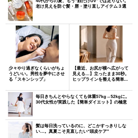
40代からの夏、もう“顔だけUV”では足りない。
老け見えを防ぐ髪・唇・塗り直しアイテム３選
少々やり過ぎなくらいがちょ
【最近、お尻が横へ広がって
うどいい。男性を夢中にさせ
見える…】立ったまま30秒。
る「スキンシップ」
ヒップラインを整える簡単...
毎日きちんとやらなくても体重57kg→52kgに。
30代女性が実践した【簡単ダイエット】の極意
髪は毎日洗っているのに、どこかすっきりしな
い…。真夏こそ見直したい“頭皮ケア”