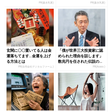
PR(森永乳業)
PR(森永乳業)
玄関に〇〇置いてる人は金
「僕が世界三大投資家に認
運落ちてます…金運を上げ
められた理由を話します」
る方法とは
数兆円を任された伝説の投
資家
PR(合同会社デジタルファーム )
PR(Acoco.)