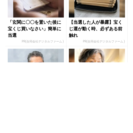
「玄関に〇〇を置いた後に
【当選した人が暴露】宝く
宝くじ買いなさい」簡単に
じ運が動く時、必ずある前
当選
触れ
PR(合同会社デジタルファーム )
PR(合同会社デジタルファーム )
僕が世界三大投資家に認め
「SNSでも話題」60代から
られ、株価の天気予報士と
宝くじ運が変わる人の特徴
呼ばれた理由
PR(Acoco.)
PR(合同会社デジタルファーム )