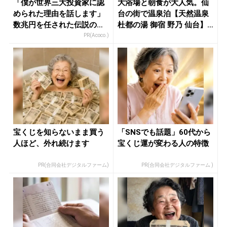
「僕が世界三大投資家に認
大浴場と朝食が大人気。仙
められた理由を話します」
台の街で温泉泊【天然温泉
数兆円を任された伝説の投
杜都の湯 御宿 野乃 仙台】
資家
...
PR(Acoco.)
宝くじを知らないまま買う
「SNSでも話題」60代から
人ほど、外れ続けます
宝くじ運が変わる人の特徴
PR(合同会社デジタルファーム)
PR(合同会社デジタルファーム )