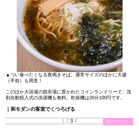
▲つい食べたくなる夜鳴きそば。通常サイズのほかに大盛
（手前）も用意！
このほか大浴場の脱衣場に置かれたコインランドリーで、洗
剤自動投入式の洗濯機も無料。乾燥機は20分100円です。
｜和モダンの客室でくつろげる
1
2
3
4
前のページへ
次のページへ