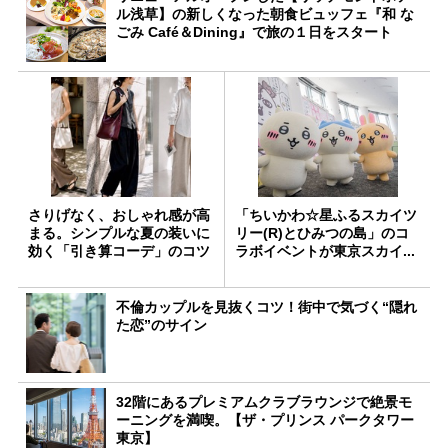
ル浅草】の新しくなった朝食ビュッフェ『和 な
ごみ Café＆Dining』で旅の１日をスタート
さりげなく、おしゃれ感が高
「ちいかわ☆星ふるスカイツ
まる。シンプルな夏の装いに
リー(R)とひみつの島」のコ
効く「引き算コーデ」のコツ
ラボイベントが東京スカイ...
不倫カップルを見抜くコツ！街中で気づく“隠れ
た恋”のサイン
32階にあるプレミアムクラブラウンジで絶景モ
ーニングを満喫。【ザ・プリンス パークタワー
東京】