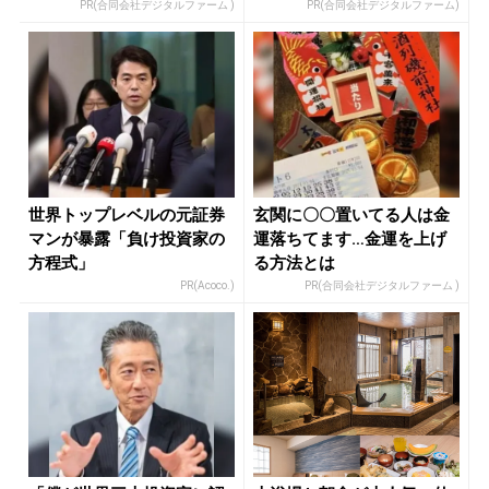
PR(合同会社デジタルファーム )
PR(合同会社デジタルファーム)
世界トップレベルの元証券
玄関に〇〇置いてる人は金
マンが暴露「負け投資家の
運落ちてます…金運を上げ
方程式」
る方法とは
PR(Acoco.)
PR(合同会社デジタルファーム )