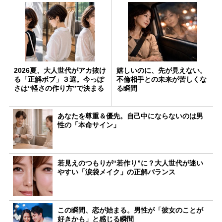
2026夏、大人世代がアカ抜け
嬉しいのに、先が見えない。
る「正解ボブ」３選。今っぽ
不倫相手との未来が苦しくな
さは“軽さの作り方”で決まる
る瞬間
あなたを尊重＆優先。自己中にならないのは男
性の「本命サイン」
若見えのつもりが“若作り”に？大人世代が迷い
やすい「涙袋メイク」の正解バランス
この瞬間、恋が始まる。男性が「彼女のことが
好きかも」と感じる瞬間