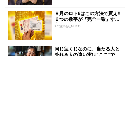
８月のロト6はこの方法で買え!!
６つの数字が『完全一致』する
方法
PR(株式会社MURA)
同じ宝くじなのに、当たる人と
外れる人の違い実は“ここ”でし
た
PR(合同会社デジタルファーム )
【宝くじ落選】外れ続ける流
れ、ここで断ちませんか
PR(合同会社デジタルファーム )