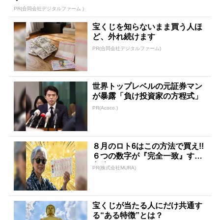
PR(合同会社デジタルファーム )
宝くじを知らないまま買う人ほ
ど、外れ続けます
PR(合同会社デジタルファーム)
世界トップレベルの元証券マン
が暴露「負け投資家の方程式」
PR(Acoco.)
８月のロト6はこの方法で買え!!
６つの数字が『完全一致』する
方法
PR(株式会社MURA)
宝くじが当たる人にだけ共通す
る“ある特徴”とは？