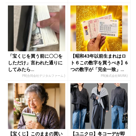
「宝くじを買う前に〇〇を
【昭和43年以前生まれはロ
しただけ」言われた通りに
ト６この数字を買うべき】6
してみたら…
つの数字が「完全一致」す
る方...
PR(合同会社デジタルファーム )
PR(株式会社MURA)
【宝くじ】このままの買い
【ユニクロ】冬コーデが即