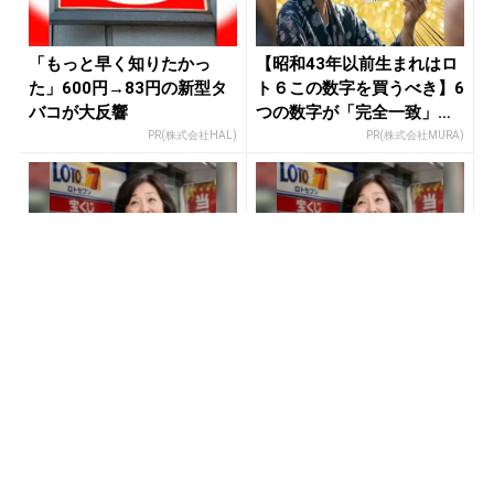
「もっと早く知りたかっ
【昭和43年以前生まれはロ
た」600円→83円の新型タ
ト６この数字を買うべき】6
バコが大反響
つの数字が「完全一致」す
る方...
PR(株式会社HAL)
PR(株式会社MURA)
宝くじの“運任せ”から抜け
宝くじ当たる人だけがやっ
た人だけ変わる
ていること、教えます
PR(合同会社デジタルファーム )
PR(合同会社デジタルファーム )