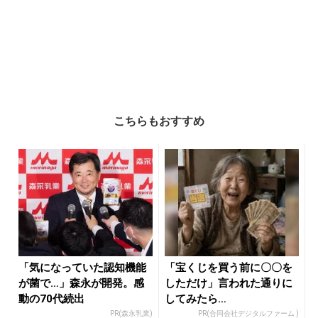
こちらもおすすめ
「気になっていた認知機能
「宝くじを買う前に〇〇を
が菌で…」森永が開発。感
しただけ」言われた通りに
動の70代続出
してみたら…
PR(森永乳業)
PR(合同会社デジタルファーム )