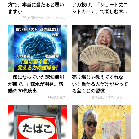
方で、本当に当たると思い
アカ抜け。「ショート丈ニ
ますか
ットカーデ」で楽しむ大人
のレイヤ...
PR(合同会社デジタルファーム )
「気になっていた認知機能
売り場じゃ教えてくれな
が菌で…」森永が開発。感
い！当たる人だけがやって
動の70代続出
る宝くじの習慣
PR(森永乳業)
PR(合同会社デジタルファーム )