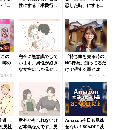
い「本
性にする「求愛行
恋した時」にするこ
きれいの
動」って？ - きれい
と - きれいのニュー
のニュ...
ス｜...
「この
完全に無意識でして
「持ち家を売る時の
」噂の
います。男性が好き
NG行為」知ってるだ
な女性にしか見せな
けで得する事とは
い「脈ありサイン」
ブ健康本舗)
PR(イエウール)
- き...
見逃し
意外かもしれないけ
Amazon今日も見逃
手な男性
ど本気なんです。男
せない！80%OFF以