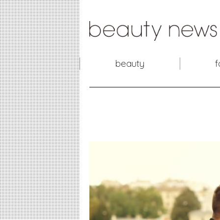
beauty
f