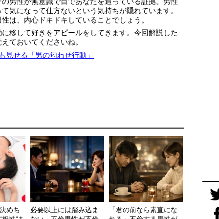
その男性が無意識で目であなたを追っている証拠。男性
って気になって仕方ないという気持ちが隠れています。
男性は、内心ドキドキしていることでしょう。
動に移して好きをアピールをしてきます。今回解説した
覚えておいてくださいね。
も見せる「男の匂わせ行動」
決めち
必要以上には踏み込ま
「君の前なら素直にな
“相性”を
ない。不倫男性が不倫
れる」不倫する男性が