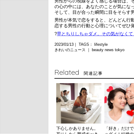
男性からの視線をよく感じる場合は、
の心の中には、あなたのことが気にな
そして、目が合った瞬間に目をそらす
男性が本気で恋をすると、どんどん行
恋する男性の行動と心理についてぜひ
?
早とちりしちゃダメ。その気がなくて
2023/01/13｜ TAGS：
lifestyle
きれいのニュース ｜
beauty news tokyo
Related
関連記事
下心しかありません。
「好き」だけで
耳にしたら警戒すべき
ゃダメ！結婚の