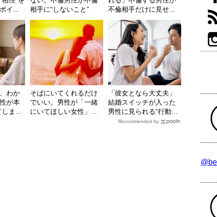
イ...
相手に“しないこと”
不倫相手だけに見せ...
、わか
そばにいてくれるだけ
「彼女となら大丈夫」
性が本
でいい。男性が「一緒
結婚スイッチが入った
ま...
にいてほしい女性」...
男性に見られる“行動...
Recommended by
@be