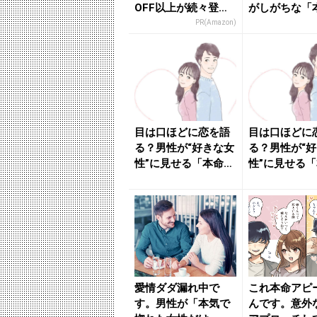
OFF以上が続々登
がしがちな「
場！Amazonの本気
ピール」 - 
PR(Amazon)
が...
ニ...
目は口ほどに恋を語
目は口ほどに
る？男性が“好きな女
る？男性が“
性”に見せる「本命確
性”に見せる
定サイン」 - きれ
定サイン」 - 
い...
い...
愛情ダダ漏れ中で
これ本命アピ
す。男性が「本気で
んです。意外