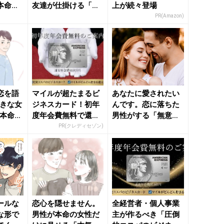
本命ア
友達が仕掛ける「大
上が続々登場
きれいの
好きアピール」 - き
PR(Amazon)
れい...
恋を語
マイルが超たまるビ
あなたに愛されたい
好きな女
ジネスカード！初年
んです。恋に落ちた
「本命確
度年会費無料で還元
男性がする「無意識
きれ
率最大1.125%
行動」 - きれいのニ
PR(クレディセゾン)
ュー...
ールな
恋心を隠せません。
全経営者・個人事業
な形で
男性が本命の女性だ
主が作るべき「圧倒