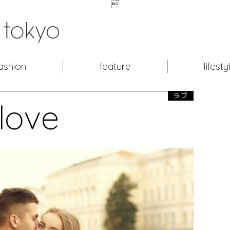

ashion
feature
lifesty
ラブ
love