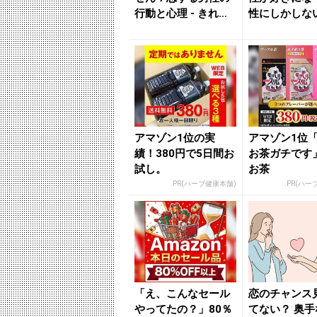
行動と心理 - きれい
性にしかしな
のニュース｜beau
命行動」 - 
t...
ニュ...
アマゾン1位の実
アマゾン1位
績！380円で5日間お
お茶ガチです
試し。
お茶
PR(ハーブ健康本舗)
PR(ハー
「え、こんなセール
恋のチャンス
やってたの？」80％
てない？ 奥