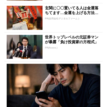
玄関に〇〇置いてる人は金運落
ちてます…金運を上げる方法と
は
PR(合同会社デジタルファーム )
世界トップレベルの元証券マン
が暴露「負け投資家の方程式」
PR(Acoco.)