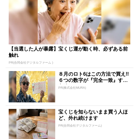
【当選した人が暴露】宝くじ運が動く時、必ずある前
触れ
PR(合同会社デジタルファーム )
８月のロト6はこの方法で買え!!
６つの数字が『完全一致』する
方法
PR(株式会社MURA)
宝くじを知らないまま買う人ほ
ど、外れ続けます
PR(合同会社デジタルファーム)