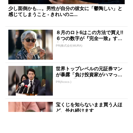
少し面倒かも…。男性が自分の彼女に「鬱陶しい」と
感じてしまうこと - きれいのニ...
８月のロト6はこの方法で買え!!
６つの数字が『完全一致』する
方法
PR(株式会社MURA)
世界トップレベルの元証券マン
が暴露「負け投資家がハマって
る3つの落とし穴」
PR(Acoco.)
宝くじを知らないまま買う人ほ
ど、外れ続けます
PR(合同会社デジタルファーム)