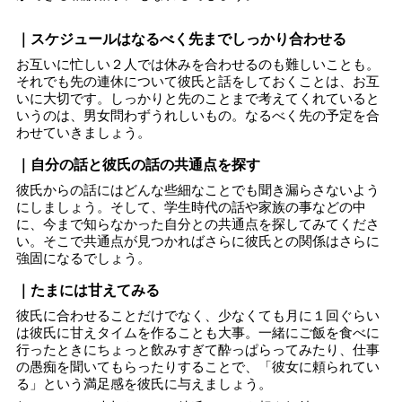
｜スケジュールはなるべく先までしっかり合わせる
お互いに忙しい２人では休みを合わせるのも難しいことも。
それでも先の連休について彼氏と話をしておくことは、お互
いに大切です。しっかりと先のことまで考えてくれていると
いうのは、男女問わずうれしいもの。なるべく先の予定を合
わせていきましょう。
｜自分の話と彼氏の話の共通点を探す
彼氏からの話にはどんな些細なことでも聞き漏らさないよう
にしましょう。そして、学生時代の話や家族の事などの中
に、今まで知らなかった自分との共通点を探してみてくださ
い。そこで共通点が見つかればさらに彼氏との関係はさらに
強固になるでしょう。
｜たまには甘えてみる
彼氏に合わせることだけでなく、少なくても月に１回ぐらい
は彼氏に甘えタイムを作ることも大事。一緒にご飯を食べに
行ったときにちょっと飲みすぎて酔っぱらってみたり、仕事
の愚痴を聞いてもらったりすることで、「彼女に頼られてい
る」という満足感を彼氏に与えましょう。