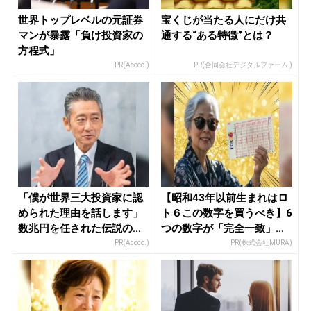
世界トップレベルの元証券
宝くじが当たる人にだけ共
マンが暴露「負け投資家の
通する“ある特徴”とは？
方程式」
PR(Acoco.)
PR(合同会社デジタルファーム )
「僕が世界三大投資家に認
【昭和43年以前生まれはロ
められた理由を話します」
ト６この数字を買うべき】6
数兆円を任された伝説の投
つの数字が「完全一致」す
資家
る方...
PR(Acoco.)
PR(株式会社MURA)