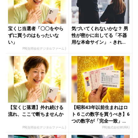
宝くじ当選者「〇〇をやら
気づいてくれないかな？ 男
ずに買うのはもったいな
性が密かに出してる「不器
い」
用な本命サイン」 - きれい
の...
PR(合同会社デジタルファーム )
【宝くじ落選】外れ続ける
【昭和43年以前生まれはロ
流れ、ここで断ちませんか
ト６この数字を買うべき】6
つの数字が「完全一致」す
る方...
PR(合同会社デジタルファーム )
PR(株式会社MURA)