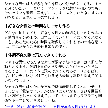
シャイな男性は大好きな女性を待ち受け画面にしがち。ずっ
と見ていたい……というロマンチックな想いを抱えつつも、
そのセリフを素直に言えずにいます。ふとしたときに彼女の
顔を見ると元気が出るのでしょう。
｜好きな女性との時間をしっかり作る
どんなに忙しくても、好きな女性との時間をしっかり作るの
も愛情サインの１つ。口では「会いたい」と言ってくれなく
ても、あなたのために時間を確保してくれるその一途な想い
は、本気だからこそ成せる業なのです。
｜体調不良の際は飛んできてくれる
シャイな男性でも好きな女性が緊急事態のときには大胆な行
動をとります。体調不良のときや辛いことがあったときは、
まるでヒーローのように飛んできてくれるケースがしばし
ば。ピンチに駆けつけてくれるその愛情は本物と捉えて間違
いないでしょう。
シャイな男性はなかなか言葉で愛情表現してくれない分、ち
ょっぴり「愛情サイン」が分かりにくいかも。ぜひ今回紹介
した内容をしっかり覚えておいて、いつまでもラブラブな関
係をキープしていきましょうね。
?
一見、冷たい印象だけど…。男性が本命女性だけにする