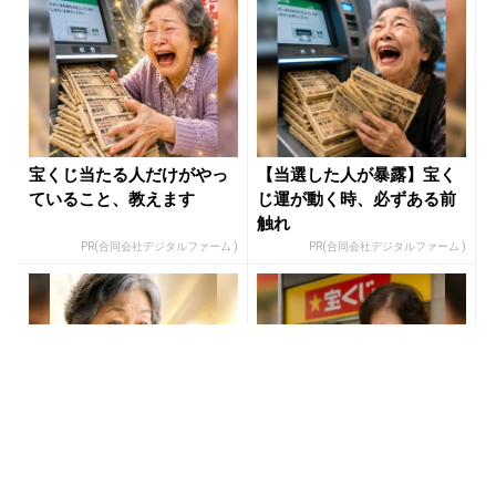
宝くじ当たる人だけがやっ
【当選した人が暴露】宝く
ていること、教えます
じ運が動く時、必ずある前
触れ
PR(合同会社デジタルファーム )
PR(合同会社デジタルファーム )
【当選した人が暴露】宝く
宝くじが当たる人にだけ共
じ運が動く時、必ずある前
通する“ある特徴”とは？