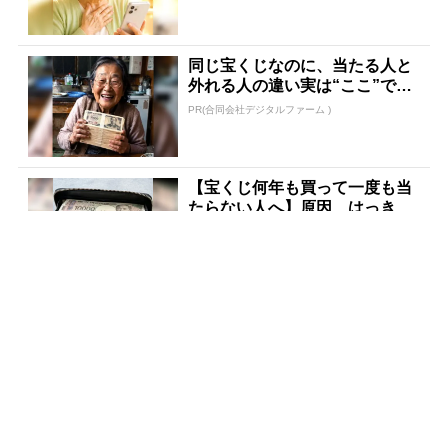
同じ宝くじなのに、当たる人と
外れる人の違い実は“ここ”でし
た
PR(合同会社デジタルファーム )
【宝くじ何年も買って一度も当
たらない人へ】原因、はっきり
してます
PR(合同会社デジタルファーム )
「僕が世界三大投資家から信頼
されている理由」精鋭のなかで
No.1になった天才
PR(Acoco.)