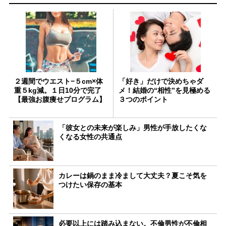
２週間でウエスト−５cm×体
「好き」だけで決めちゃダ
重５kg減。１日10分で完了
メ！結婚の“相性”を見極める
【最強お腹痩せプログラム】
３つのポイント
「彼女との未来が楽しみ」男性が手放したくな
くなる女性の共通点
カレーは鍋のまま冷まして大丈夫？夏こそ気を
つけたい保存の基本
必要以上には踏み込まない。不倫男性が不倫相