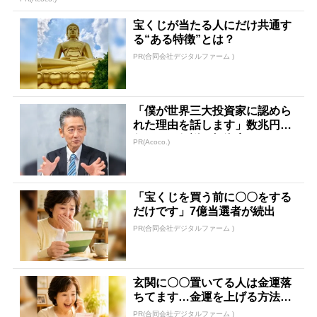
宝くじが当たる人にだけ共通す
る“ある特徴”とは？
PR(合同会社デジタルファーム )
「僕が世界三大投資家に認めら
れた理由を話します」数兆円を
任された伝説の投資家
PR(Acoco.)
「宝くじを買う前に〇〇をする
だけです」7億当選者が続出
PR(合同会社デジタルファーム )
玄関に〇〇置いてる人は金運落
ちてます…金運を上げる方法と
は
PR(合同会社デジタルファーム )