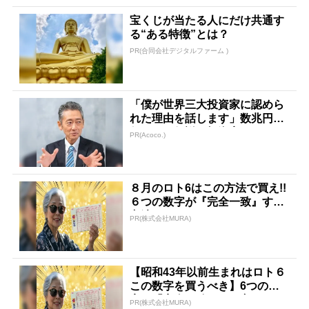
宝くじが当たる人にだけ共通す
る“ある特徴”とは？
PR(合同会社デジタルファーム )
「僕が世界三大投資家に認めら
れた理由を話します」数兆円を
任された伝説の投資家
PR(Acoco.)
８月のロト6はこの方法で買え!!
６つの数字が『完全一致』する
方法
PR(株式会社MURA)
【昭和43年以前生まれはロト６
この数字を買うべき】6つの数
字が「完全一致」する方...
PR(株式会社MURA)