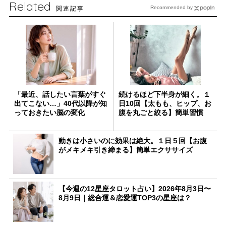
Related
関連記事
Recommended by
「最近、話したい言葉がすぐ
続けるほど下半身が細く。１
出てこない…」40代以降が知
日10回【太もも、ヒップ、お
っておきたい脳の変化
腹を丸ごと絞る】簡単習慣
動きは小さいのに効果は絶大。１日５回【お腹
がメキメキ引き締まる】簡単エクササイズ
【今週の12星座タロット占い】2026年8月3日〜
8月9日｜総合運＆恋愛運TOP3の星座は？