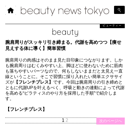
ビューティー
beauty
腕肩周りがスッキリ引き締まる。代謝を高めつつ【痩せ
見えする体に導く】簡単習慣
腕肩周りの肉感はそのまま見た目印象につながります。しか
も腕肩周りはむくみやすい上、脚ほどに使わないために筋肉
も落ちやすいパーツなので、何もしないままだと太見え一直
線ということに。そこで習慣に採り入れたい簡単エクササイ
ズが
【フレンチプレス】
です。今回は腕肩周りの引き締めと
ともに代謝UPを叶えるべく、呼吸と動きの連動によって代謝
を高める“ピラティスのやり方を採用した手順”で紹介しま
す。
【フレンチプレス】
1
2
次のページへ