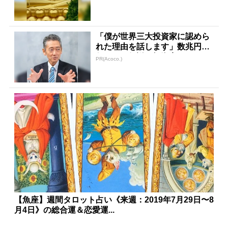
「僕が世界三大投資家に認めら
れた理由を話します」数兆円を
任された伝説の投資家
PR(Acoco.)
【魚座】週間タロット占い《来週：2019年7月29日〜8
月4日》の総合運＆恋愛運...