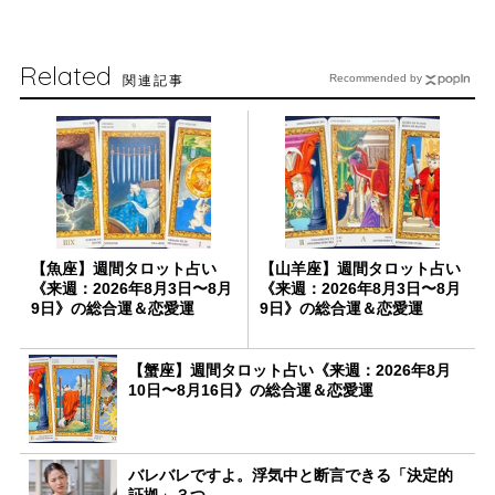
Related
関連記事
Recommended by
【魚座】週間タロット占い
【山羊座】週間タロット占い
《来週：2026年8月3日〜8月
《来週：2026年8月3日〜8月
9日》の総合運＆恋愛運
9日》の総合運＆恋愛運
【蟹座】週間タロット占い《来週：2026年8月
10日〜8月16日》の総合運＆恋愛運
バレバレですよ。浮気中と断言できる「決定的
証拠」３つ