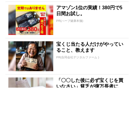
アマゾン1位の実績！380円で5
日間お試し。
PR(ハーブ健康本舗)
宝くじ当たる人だけがやってい
ること、教えます
PR(合同会社デジタルファーム )
「〇〇した後に必ず宝くじを買
いなさい」貧乏が億万長者に
PR(合同会社デジタルファーム )
宝くじ当選者「〇〇をやらずに
買うのはもったいない」
PR(合同会社デジタルファーム )