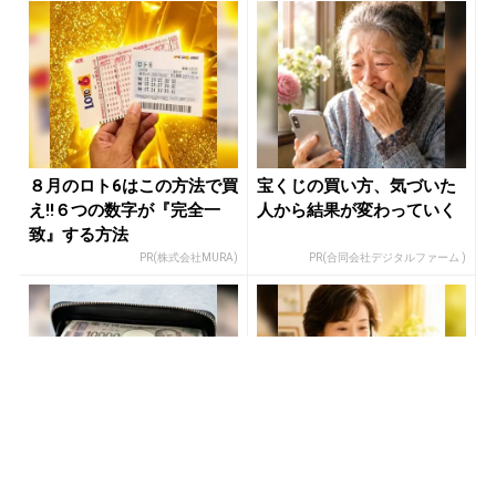
８月のロト6はこの方法で買
宝くじの買い方、気づいた
え!!６つの数字が『完全一
人から結果が変わっていく
致』する方法
PR(株式会社MURA)
PR(合同会社デジタルファーム )
【宝くじ当てたい方限定】
玄関に〇〇置いてる人は金
もう外れるの、終わりにし
運落ちてます…金運を上げ