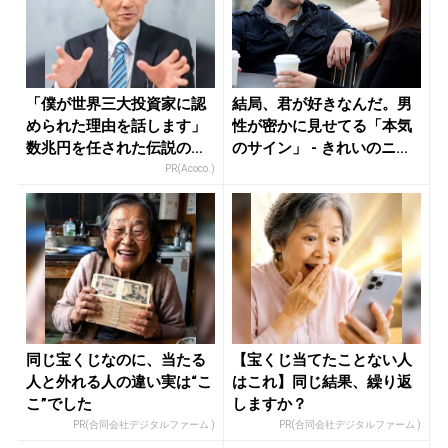
「僕が世界三大投資家に認
結局、君が好きなんだ。男
められた理由を話します」
性が密かに見せてる「本気
数兆円を任された伝説の投
のサイン」 - きれいのニュ
資家
ース...
PR(Acoco.)
同じ宝くじなのに、当たる
【宝くじ当てたことない人
人と外れる人の違い実は“こ
はこれ】同じ結果、繰り返
こ”でした
しますか？
PR(合同会社デジタルファーム )
PR(合同会社デジタルファーム )