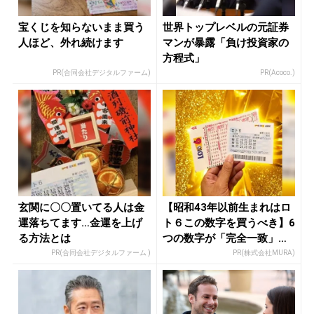
宝くじを知らないまま買う
世界トップレベルの元証券
人ほど、外れ続けます
マンが暴露「負け投資家の
方程式」
PR(合同会社デジタルファーム)
PR(Acoco.)
玄関に〇〇置いてる人は金
【昭和43年以前生まれはロ
運落ちてます…金運を上げ
ト６この数字を買うべき】6
る方法とは
つの数字が「完全一致」す
る方...
PR(合同会社デジタルファーム )
PR(株式会社MURA)