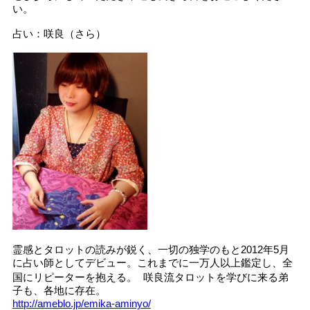
い。
占い：咲良（さら）
霊感とタロットの読みが鋭く、一切の独学のもと2012年5月
に占い師としてデビュー。これまでに一万人以上鑑定し、全
国にリピーターを抱える。 咲良流タロットを学びに来る弟
子も、各地に存在。
http://ameblo.jp/emika-aminyo/