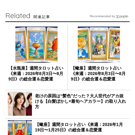
Related
関連記事
Recommended by
【水瓶座】週間タロット占い
【蠍座】週間タロット占い
《来週：2026年8月3日〜8月
《来週：2026年8月3日〜8月
9日》の総合運＆恋愛運
9日》の総合運＆恋愛運
老けの原因は“髪色”だった？大人世代がアカ抜
ける【白髪ぼかし×最旬ヘアカラー】の取り入れ
方
【蠍座】週間タロット占い《来週：2026年1月
19日〜1月25日》の総合運＆恋愛運