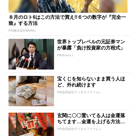
８月のロト6はこの方法で買え!!６つの数字が『完全一
致』する方法
PR(株式会社MURA)
世界トップレベルの元証券マン
が暴露「負け投資家の方程式」
PR(Acoco.)
宝くじを知らないまま買う人ほ
ど、外れ続けます
PR(合同会社デジタルファーム)
玄関に〇〇置いてる人は金運落
ちてます…金運を上げる方法と
は
PR(合同会社デジタルファーム )