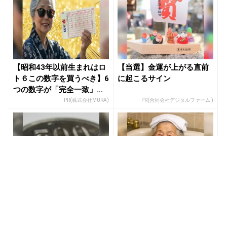
【昭和43年以前生まれはロ
【当選】金運が上がる直前
ト６この数字を買うべき】6
に起こるサイン
つの数字が「完全一致」す
る方...
PR(株式会社MURA)
PR(合同会社デジタルファーム )
宝くじ当たる人は“たまた
宝くじ“なんとなく”で買っ
ま”じゃない?!
ている限り変わらない