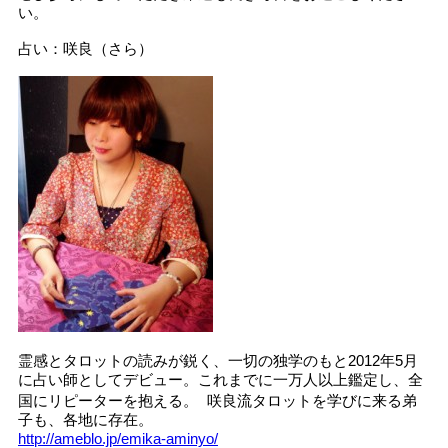
い。
占い：咲良（さら）
霊感とタロットの読みが鋭く、一切の独学のもと2012年5月
に占い師としてデビュー。これまでに一万人以上鑑定し、全
国にリピーターを抱える。 咲良流タロットを学びに来る弟
子も、各地に存在。
http://ameblo.jp/emika-aminyo/