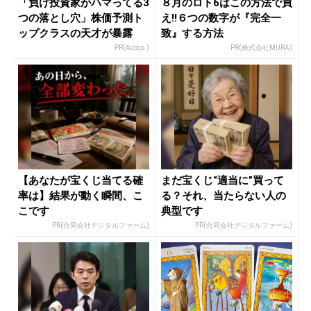
「負け投資家がハマってる3
８月のロト6はこの方法で買
つの落とし穴」株価予測ト
え!!６つの数字が『完全一
ップクラスの天才が暴露
致』する方法
PR(Acoco.)
PR(株式会社MURA)
【あなたが宝くじ当てる確
まだ宝くじ“適当に”買って
率は】結果が動く瞬間、こ
る？それ、当たらない人の
こです
典型です
PR(合同会社デジタルファーム)
PR(合同会社デジタルファーム)