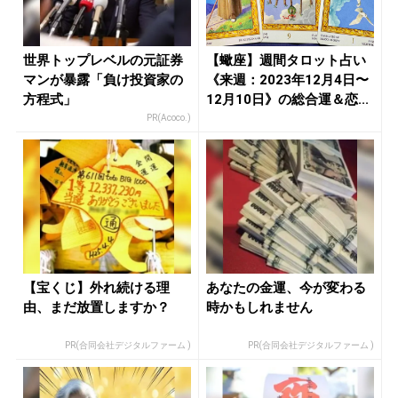
世界トップレベルの元証券
【蠍座】週間タロット占い
マンが暴露「負け投資家の
《来週：2023年12月4日〜
方程式」
12月10日》の総合運＆恋...
PR(Acoco.)
【宝くじ】外れ続ける理
あなたの金運、今が変わる
由、まだ放置しますか？
時かもしれません
PR(合同会社デジタルファーム )
PR(合同会社デジタルファーム )