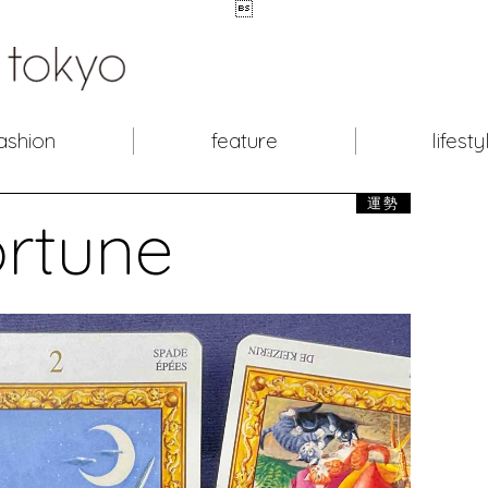

ashion
feature
lifesty
運勢
ortune