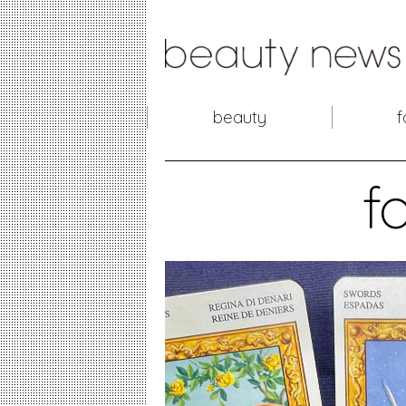
beauty
f
f