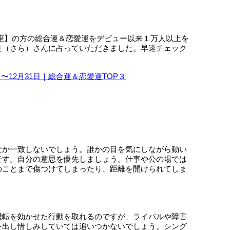
【魚座】の方の総合運＆恋愛運をデビュー以来１万人以上を
良（さら）さんに占っていただきました。早速チェック
日〜12月31日｜総合運＆恋愛運TOP３
』
なか一致しないでしょう。誰かの目を気にしながら動い
です。自分の意思を優先しましょう。仕事や公の場では
のことまで傷つけてしまったり、距離を開けられてしま
機転を効かせた行動を取れるのですが、ライバルや障害
を出し惜しみしていては追いつかないでしょう。シング