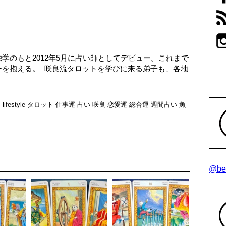
学のもと2012年5月に占い師としてデビュー。これまで
ーを抱える。 咲良流タロットを学びに来る弟子も、各地
日
lifestyle
タロット
仕事運
占い
咲良
恋愛運
総合運
週間占い
魚
@be