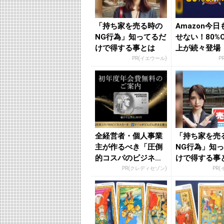
「持ち家を売る時の
Amazon今
NG行為」知ってるだ
せない！80%O
けで得する事とは
上が続々登場
PR(イエウール)
P
全経営者・個人事業
「持ち家を売
主が作るべき「圧倒
NG行為」知
的コスパのビジネス
けで得する事
カード」
PR(クレディセゾン)
PR(