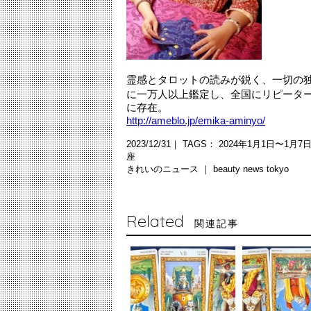
霊感とタロットの読みが鋭く、一切の独
に一万人以上鑑定し、全国にリピータ
に存在。
http://ameblo.jp/emika-aminyo/
2023/12/31｜ TAGS：
2024年1月1日〜1月7
座
きれいのニュース ｜
beauty news tokyo
Related
関連記事