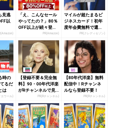
日も見逃
「え、こんなセール
マイルが超たまるビ
FF以
やってたの？」80％
ジネスカード！初年
OFF以上が続々登
度年会費無料で還元
場！Amazonの本気
率最大1.125%
R(Amazon)
PR(Amazon)
PR(クレディセゾン)
が...
る時の
【登録不要＆完全無
【80年代洋楽】無料
ってるだ
料】90・00年代洋楽
配信中！Rチャンネ
とは
がRチャンネルで見
ルなら登録不要！
放題
イエウール)
PR(Rチャンネル)
PR(Rチャンネル)