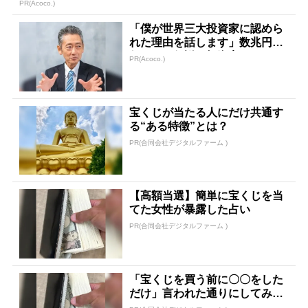
PR(Acoco.)
「僕が世界三大投資家に認めら
れた理由を話します」数兆円を
任された伝説の投資家
PR(Acoco.)
宝くじが当たる人にだけ共通す
る“ある特徴”とは？
PR(合同会社デジタルファーム )
【高額当選】簡単に宝くじを当
てた女性が暴露した占い
PR(合同会社デジタルファーム )
「宝くじを買う前に〇〇をした
だけ」言われた通りにしてみた
ら…