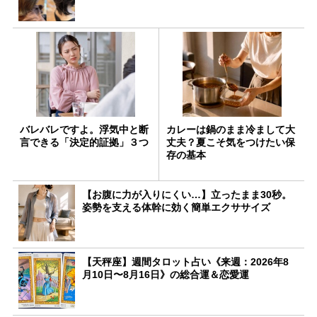
バレバレですよ。浮気中と断
カレーは鍋のまま冷まして大
言できる「決定的証拠」３つ
丈夫？夏こそ気をつけたい保
存の基本
【お腹に力が入りにくい…】立ったまま30秒。
姿勢を支える体幹に効く簡単エクササイズ
【天秤座】週間タロット占い《来週：2026年8
月10日〜8月16日》の総合運＆恋愛運