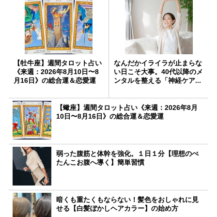
【牡牛座】週間タロット占い
なんだかイライラが止まらな
《来週：2026年8月10日〜8
い日こそ大事。40代以降のメ
月16日》の総合運＆恋愛運
ンタルを整える「神経ケア...
【蠍座】週間タロット占い《来週：2026年8月
10日〜8月16日》の総合運＆恋愛運
弱った腹筋と体幹を強化。１日１分【理想のぺ
たんこお腹へ導く】簡単習慣
暗くも重たくもならない！髪色をおしゃれに見
せる【白髪ぼかしヘアカラー】の始め方