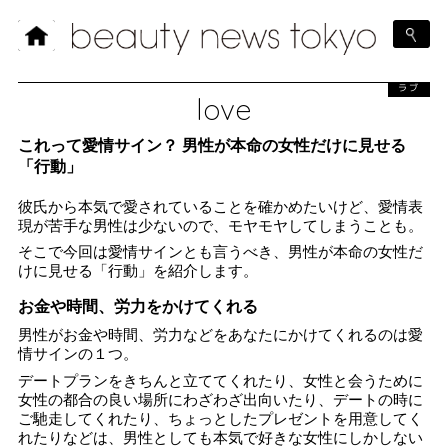
ラブ
love
これって愛情サイン？ 男性が本命の女性だけに見せる
「行動」
彼氏から本気で愛されていることを確かめたいけど、愛情表
現が苦手な男性は少ないので、モヤモヤしてしまうことも。
そこで今回は愛情サインとも言うべき、男性が本命の女性だ
けに見せる「行動」を紹介します。
お金や時間、労力をかけてくれる
男性がお金や時間、労力などをあなたにかけてくれるのは愛
情サインの１つ。
デートプランをきちんと立ててくれたり、女性と会うために
女性の都合の良い場所にわざわざ出向いたり、デートの時に
ご馳走してくれたり、ちょっとしたプレゼントを用意してく
れたりなどは、男性としても本気で好きな女性にしかしない