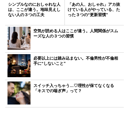
シンプルなのにおしゃれな人
「あの人、おしゃれ」アカ抜
は、ここが違う。地味見えし
けている人がやっている、た
ない人の３つの工夫
った３つの“更新習慣”
空気が読める人はここが違う。人間関係がスム
ーズな人の３つの習慣
必要以上には踏み込まない。不倫男性が不倫相
手に“しないこと”
スイッチ入っちゃう…♡理性が保てなくなる
「キスでの喘ぎ声」って？