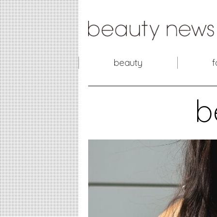
beauty
f
b