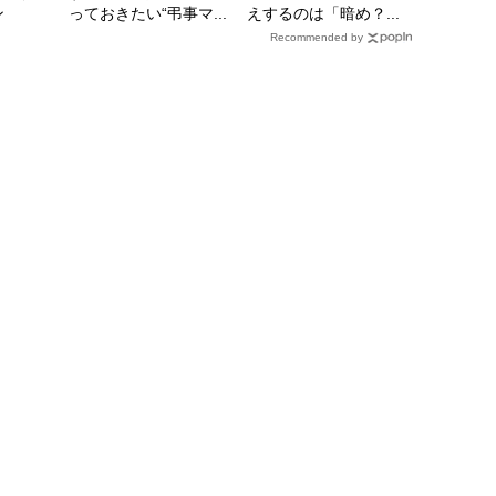
ン
っておきたい“弔事マ...
えするのは「暗め？...
Recommended by