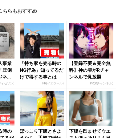
こちらもおすすめ
人事業
「持ち家を売る時の
【登録不要＆完全無
「圧倒
NG行為」知ってるだ
料】神の雫がRチャ
ジネス
けで得する事とは
ンネルで見放題
ディセゾン)
PR(イエウール)
PR(Rチャンネル)
る時の
ぽっこり下腹とさよ
下腹を凹ませてウエ
ってるだ
うなら。手軽で続け
ストほっそり！１日