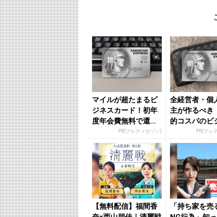
マイルが超たまるビ
全経営者・個
ジネスカード！初年
主が作るべき
度年会費無料で還元
的コスパのビ
率最大1.125%
カード」
PR(クレディセゾン)
PR(クレ
【無料配信】福間香
「持ち家を売
奈×西山朋佳｜清麗戦
NG行為」知