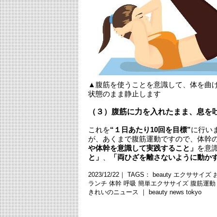
▲腹筋を使うことを意識して、体を曲
状態のまま静止します
（３）腹筋に力を入れたまま、息を
これを
“１日あたり10回を目標”
に行い
が、あくまで腹筋運動ですので、体幹
や体幹を意識して実践すること」
を意
と」
、
「両ひざを離さないように動か
2023/12/22｜ TAGS：
beauty
エクササイズ
ランチ
体幹
呼吸
簡単エクササイズ
腹筋運動
きれいのニュース ｜
beauty news tokyo