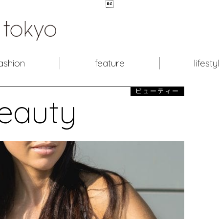

ashion
feature
lifesty
ビューティー
eauty