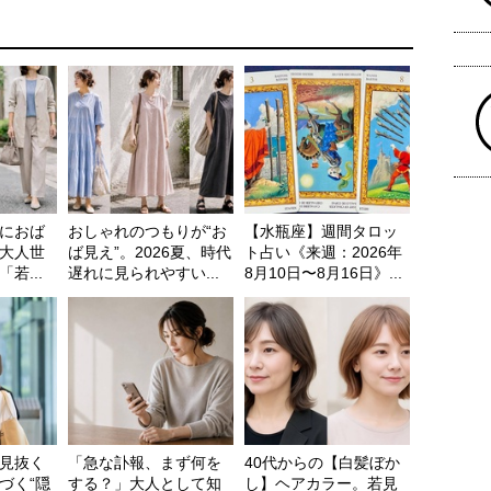
におば
おしゃれのつもりが“お
【水瓶座】週間タロッ
大人世
ば見え”。2026夏、時代
ト占い《来週：2026年
若...
遅れに見られやすい...
8月10日〜8月16日》...
見抜く
「急な訃報、まず何を
40代からの【白髪ぼか
づく“隠
する？」大人として知
し】ヘアカラー。若見