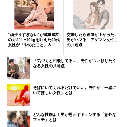
“頑張りすぎない”が減量成功
交際したら運気が上がった。
のカギ！−10kgを叶えた40代
男がハマる「アゲマン女性」
女性が「やめたこと」＆「...
の共通点
「気づくと相談してる…」男性がつい頼りたく
なる女性の共通点
そばにいてくれるだけでいい。男性が「一緒に
いてほしい女性」とは
どんな性癖よ！男が思わずキュンする「意外な
フェチ」とは