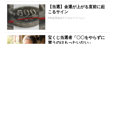
【当選】金運が上がる直前に起
こるサイン
PR(合同会社デジタルファーム )
宝くじ当選者「〇〇をやらずに
買うのはもったいない」
PR(合同会社デジタルファーム )
【宝くじの裏技】当たる側に回
るか、このままか
PR(合同会社デジタルファーム )