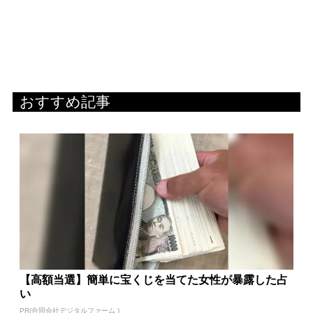
おすすめ記事
【高額当選】簡単に宝くじを当てた女性が暴露した占
い
PR(合同会社デジタルファーム )