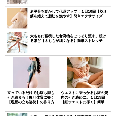
肩甲骨を動かして代謝アップ！１日10回【菱形
筋を鍛えて脂肪を燃やす】簡単エクササイズ
太ももに蓄積した老廃物をごっそり流す。続け
るほど【太ももが細くなる】簡単ストレッチ
立っているだけでお腹も脚も
ウエストに乗っかるお腹の贅
引き締まる！痩せ体質に導く
肉の引き締めに。１日15回
【理想の立ち姿勢】の作り方
【細ウエストに導く】簡単...