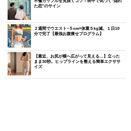
不倫カップルを見抜くコツ！街中で気づく“隠れ
た恋”のサイン
２週間でウエスト−５cm×体重５kg減。１日10
分で完了【最強お腹痩せプログラム】
【最近、お尻が横へ広がって見える…】立った
まま30秒。ヒップラインを整える簡単エクササ
イズ