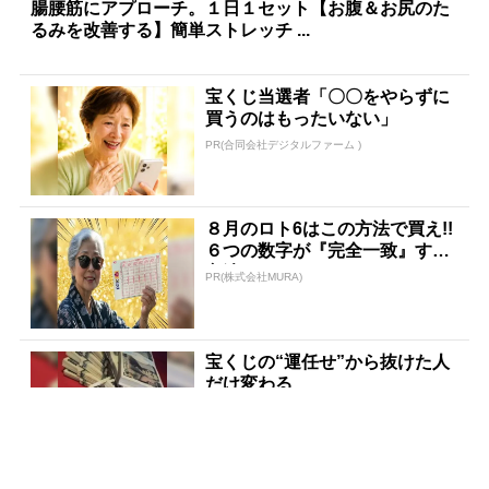
腸腰筋にアプローチ。１日１セット【お腹＆お尻のた
るみを改善する】簡単ストレッチ ...
宝くじ当選者「〇〇をやらずに
買うのはもったいない」
PR(合同会社デジタルファーム )
８月のロト6はこの方法で買え!!
６つの数字が『完全一致』する
方法
PR(株式会社MURA)
宝くじの“運任せ”から抜けた人
だけ変わる
PR(合同会社デジタルファーム )