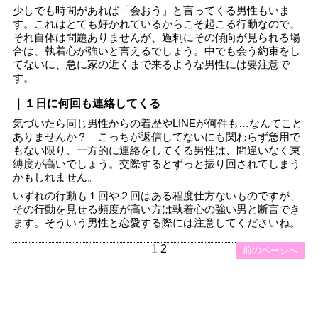
少しでも時間があれば「会おう」と言ってくる男性もいま
す。これはとても好かれているからこそ起こる行動なので、
それ自体は問題ありませんが、過剰にその傾向が見られる場
合は、執着心が強いと言えるでしょう。中でも会う約束をし
てないに、急に家の近くまで来るような男性には要注意で
す。
｜１日に何回も連絡してくる
気づいたら同じ男性からの着歴やLINEが何件も…なんてこと
ありませんか？ こっちが返信してないにも関わらず急用で
もない限り、一方的に連絡をしてくる男性は、間違いなく束
縛度が高いでしょう。交際するとずっと振り回されてしまう
かもしれません。
いずれの行動も１回や２回はある程度仕方ないものですが、
その行動を見せる頻度が高い方は執着心の強い男と断言でき
ます。そういう男性と恋愛する際には注意してくださいね。
1
2
前のページへ