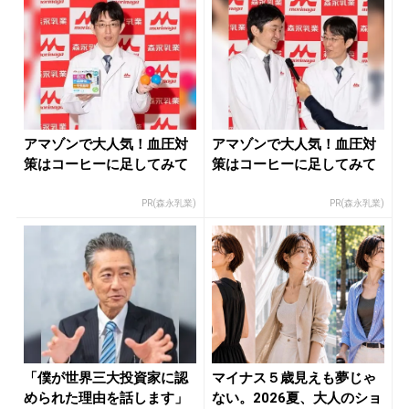
アマゾンで大人気！血圧対
アマゾンで大人気！血圧対
策はコーヒーに足してみて
策はコーヒーに足してみて
PR(森永乳業)
PR(森永乳業)
「僕が世界三大投資家に認
マイナス５歳見えも夢じゃ
められた理由を話します」
ない。2026夏、大人のショ