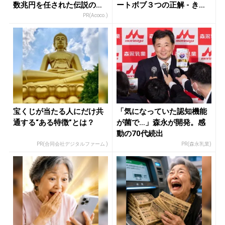
数兆円を任された伝説の投
ートボブ３つの正解 - き
資家
れ...
PR(Acoco.)
宝くじが当たる人にだけ共
「気になっていた認知機能
通する“ある特徴”とは？
が菌で…」森永が開発。感
動の70代続出
PR(合同会社デジタルファーム )
PR(森永乳業)