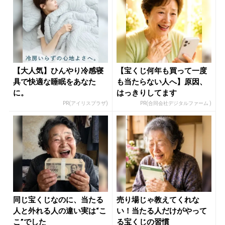
【大人気】ひんやり冷感寝
【宝くじ何年も買って一度
具で快適な睡眠をあなた
も当たらない人へ】原因、
に。
はっきりしてます
PR(アイリスプラザ)
PR(合同会社デジタルファーム )
同じ宝くじなのに、当たる
売り場じゃ教えてくれな
人と外れる人の違い実は“こ
い！当たる人だけがやって
こ”でした
る宝くじの習慣