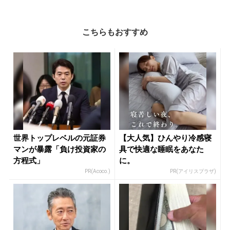
こちらもおすすめ
世界トップレベルの元証券
【大人気】ひんやり冷感寝
マンが暴露「負け投資家の
具で快適な睡眠をあなた
方程式」
に。
PR(Acoco.)
PR(アイリスプラザ)