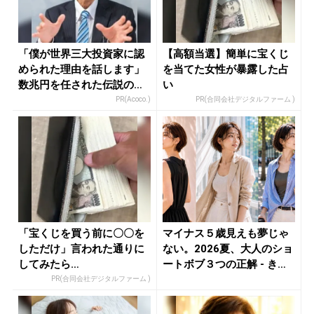
「僕が世界三大投資家に認
【高額当選】簡単に宝くじ
められた理由を話します」
を当てた女性が暴露した占
数兆円を任された伝説の投
い
資家
PR(Acoco.)
PR(合同会社デジタルファーム )
「宝くじを買う前に〇〇を
マイナス５歳見えも夢じゃ
しただけ」言われた通りに
ない。2026夏、大人のショ
してみたら…
ートボブ３つの正解 - き
れ...
PR(合同会社デジタルファーム )