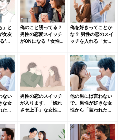
も」と
俺のこと誘ってる？
俺を好きってことか
が女友
男性の恋愛スイッチ
な？ 男性の恋のスイ
る”き
がONになる「女性の
ッチを入れる「女性
れいのニ
言動」 - きれいのニ
の言動」 - きれいの
ュ...
ニ...
わない
男性の恋のスイッチ
他の男には言わない
きな女
が入ります。「惚れ
で。男性が好きな女
れたい
させ上手」な女性に
性から「言われたい
きれいの
見られる共通点 - き
セリフ」 - きれいの
れい...
ニュ...