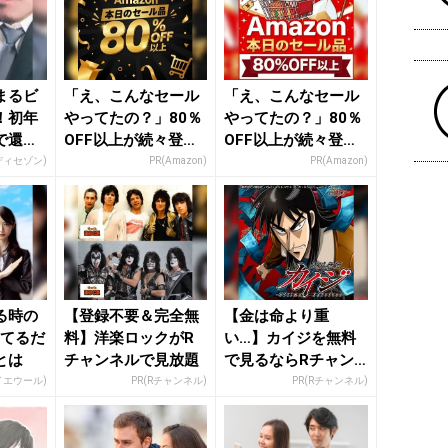
まるビ
「え、こんなセール
「え、こんなセール
！初年
やってたの？」80％
やってたの？」80％
で還元
OFF以上が続々登
OFF以上が続々登
場！Amazonの本気
場！Amazonの本気
ディセゾン)
PR(Amazon)
PR(Amazon)
が...
が...
る時の
【登録不要＆完全無
【金は命より重
ってるだ
料】洋楽ロックがR
い…】カイジを無料
とは
チャンネルで見放題
で見るならRチャン
ネル▶︎
イエウール)
PR(Rチャンネル)
PR(Rチャンネル)