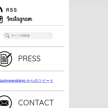
PRESS
autynewstokyo からのツイート
CONTACT