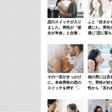
恋のスイッチが入り
ふと「好きか
ました。男性が「彼
感じた。男性
女が本命」と自覚す
達に“恋に落ち
る瞬間 - きれいのニ
っかけ - き
ュー...
ュ...
その一言がきっかけ
他の男には言
に。本命男性の恋の
で。男性が好
スイッチを押す「セ
性から「言わ
リフ」とは - きれい
セリフ」 - 
のニ...
ニュ...