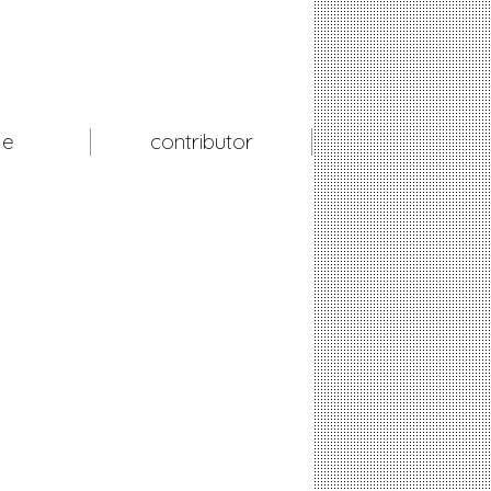
le
contributor