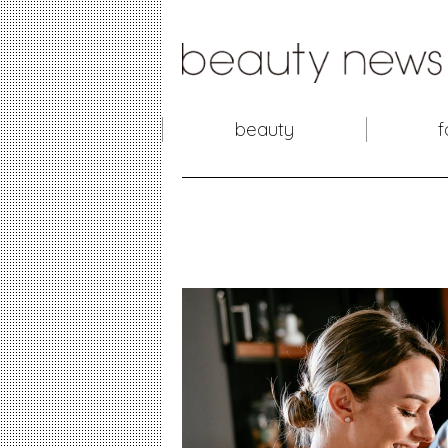
beauty
f