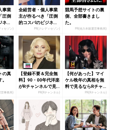
人事業
全経営者・個人事業
競馬予想サイトの裏
「圧倒
主が作るべき「圧倒
側、全部書きまし
ジネス
的コスパのビジネス
た。
カード」
ディセゾン)
PR(クレディセゾン)
PR(他力本願運営事務局)
トの真
【登録不要＆完全無
【何があった】マイ
す。
料】90・00年代洋楽
ケル晩年の真相を無
がRチャンネルで見
料で見るならRチャ
放題
ンネル
運営事務局)
PR(Rチャンネル)
PR(Rチャンネル)