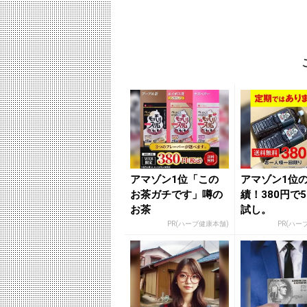
アマゾン1位「この
アマゾン1位
お茶ガチです」噂の
績！380円で
お茶
試し。
PR(ハーブ健康本舗)
PR(ハー