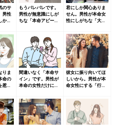
気のサ
もうバレバレです。
君にしか関心ありま
。男性
男性が無意識にしが
せん。男性が本命女
しかし
ちな「本命アピー
性にしがちな「大好
きれいの
ル」とは - きれいの
きアピール」 - きれ
ニュー...
いの...
なりま
間違いなく「本命サ
彼女に振り向いてほ
本命の
イン」です。男性が
しいから。男性が本
を惹き
本命の女性だけに見
命女性にする「行
ること
せる言動とは - きれ
動」とは - きれいの
いの...
ニュー...