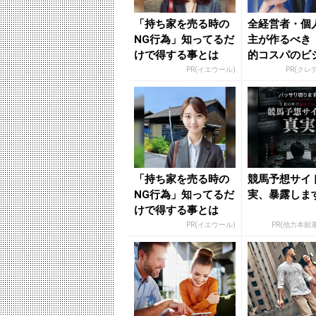
「持ち家を売る時の
全経営者・個
NG行為」知ってるだ
主が作るべき
けで得する事とは
的コスパのビ
カード」
PR(イエウール)
PR(クレ
「持ち家を売る時の
競馬予想サイ
NG行為」知ってるだ
実、暴露しま
けで得する事とは
PR(イエウール)
PR(他力本願