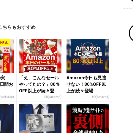
こちらもおすすめ
の実
「え、こんなセール
Amazon今日も見逃
5日間お
やってたの？」80％
せない！80%OFF以
OFF以上が続々登
上が続々登場
場！Amazonの本気
ブ健康本舗)
PR(Amazon)
PR(Amazon)
が...