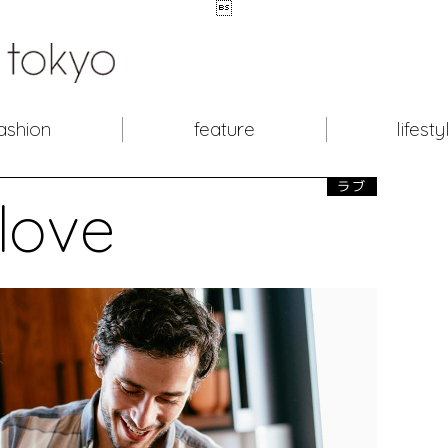

ashion
feature
lifesty
ラブ
love