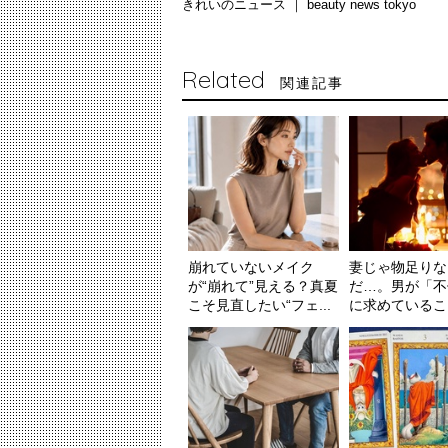
きれいのニュース ｜
beauty news tokyo
Related
関連記事
崩れていないメイク
妻じゃ物足りな
が“崩れて”見える？真夏
だ…。男が「不
こそ見直したい“フェ...
に求めていること