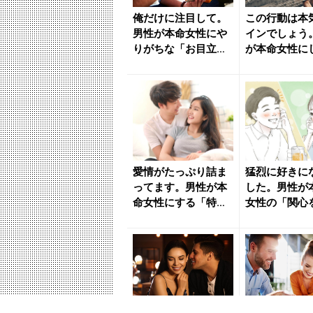
俺だけに注目して。
この行動は本
男性が本命女性にや
インでしょう
りがちな「お目立ち
が本命女性に
行動」 - きれいのニ
ないこと - 
ュー...
ニュ...
愛情がたっぷり詰ま
猛烈に好きに
ってます。男性が本
した。男性が
命女性にする「特別
女性の「関心
行動」 - きれいのニ
たい時」にす
ュー...
- き...