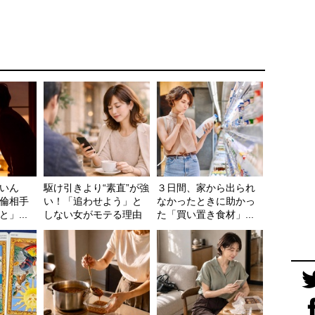
いん
駆け引きより“素直”が強
３日間、家から出られ
倫相手
い！「追わせよう」と
なかったときに助かっ
」...
しない女がモテる理由
た「買い置き食材」...