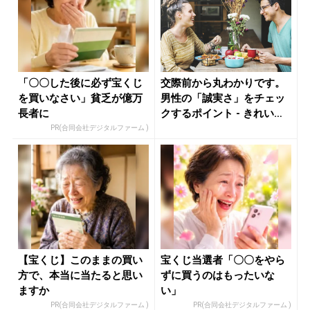
「〇〇した後に必ず宝くじ
交際前から丸わかりです。
を買いなさい」貧乏が億万
男性の「誠実さ」をチェッ
長者に
クするポイント - きれいの
ニュ...
PR(合同会社デジタルファーム )
【宝くじ】このままの買い
宝くじ当選者「〇〇をやら
方で、本当に当たると思い
ずに買うのはもったいな
ますか
い」
PR(合同会社デジタルファーム )
PR(合同会社デジタルファーム )