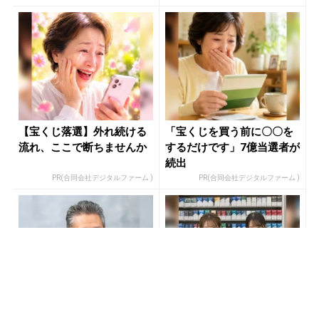
【宝くじ落選】外れ続ける
「宝くじを買う前に〇〇を
流れ、ここで断ちませんか
するだけです」7億当選者が
続出
PR(合同会社デジタルファーム )
PR(合同会社デジタルファーム )
僕が世界三大投資家に認め
コンビニで買うのは損！た