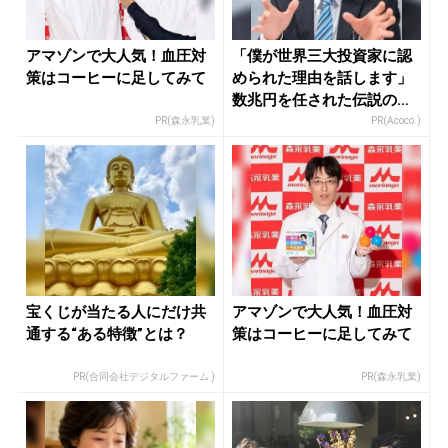
アマゾンで大人気！血圧対
「僕が世界三大投資家に認
策はコーヒーに足してみて
められた理由を話します」
数兆円を任された伝説の投
資家
PR(森永乳業)
PR(Acoco.)
宝くじが当たる人にだけ共
アマゾンで大人気！血圧対
通する“ある特徴”とは？
策はコーヒーに足してみて
PR(合同会社デジタルファーム )
PR(森永乳業)